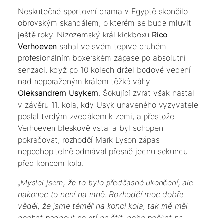
​Neskutečné sportovní drama v Egyptě skončilo
obrovským skandálem, o kterém se bude mluvit
ještě roky. Nizozemský král kickboxu
Rico
Verhoeven
sahal ve svém teprve druhém
profesionálním boxerském zápase po absolutní
senzaci, když po 10 kolech držel bodové vedení
nad neporaženým králem těžké váhy
Oleksandrem Usykem
. Šokující zvrat však nastal
v závěru 11. kola, kdy Usyk unaveného vyzyvatele
poslal tvrdým zvedákem k zemi, a přestože
Verhoeven bleskově vstal a byl schopen
pokračovat, rozhodčí Mark Lyson zápas
nepochopitelně odmával přesně jednu sekundu
před koncem kola.
​„Myslel jsem, že to bylo předčasné ukončení, ale
nakonec to není na mně. Rozhodčí moc dobře
věděl, že jsme téměř na konci kola, tak mě měl
nechat padnout se ctí na štít, nebo počkat na