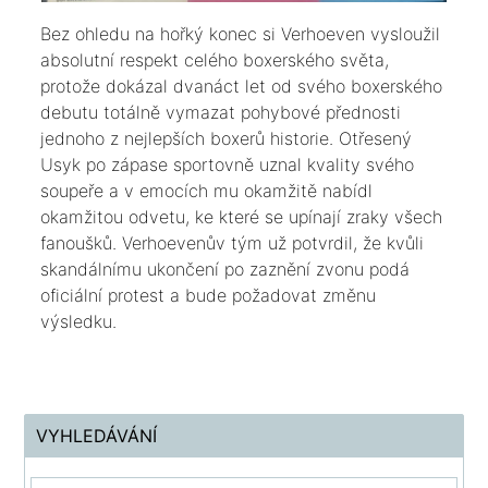
​Bez ohledu na hořký konec si Verhoeven vysloužil
absolutní respekt celého boxerského světa,
protože dokázal dvanáct let od svého boxerského
debutu totálně vymazat pohybové přednosti
jednoho z nejlepších boxerů historie. Otřesený
Usyk po zápase sportovně uznal kvality svého
soupeře a v emocích mu okamžitě nabídl
okamžitou odvetu, ke které se upínají zraky všech
fanoušků. Verhoevenův tým už potvrdil, že kvůli
skandálnímu ukončení po zaznění zvonu podá
oficiální protest a bude požadovat změnu
výsledku.
VYHLEDÁVÁNÍ