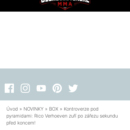
Úvod
»
NOVINKY
»
BOX
»
Kontroverze pod
pyramidami: Rico Verhoeven zuří po zářezu sekundu
před koncem!