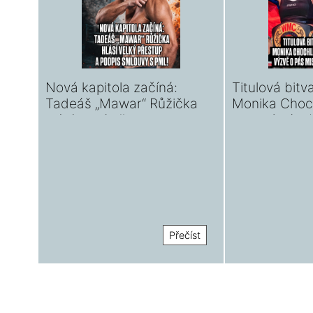
Nová kapitola začíná:
Titulová bitv
Tadeáš „Mawar“ Růžička
Monika Choch
hlásí velký přestup a
thajské výzv
podepsal s PML!
mistryně sv
Přečíst