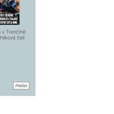
a v Trenčíně:
líková čelí
ě o pás
ěta WMC
Přečíst