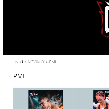
Úvod
»
NOVINKY
»
PML
PML