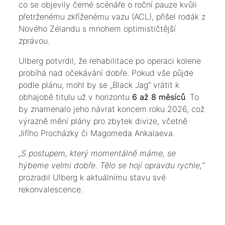
co se objevily černé scénáře o roční pauze kvůli
přetrženému zkříženému vazu (ACL), přišel rodák z
Nového Zélandu s mnohem optimističtější
zprávou.
​Ulberg potvrdil, že rehabilitace po operaci kolene
probíhá nad očekávání dobře. Pokud vše půjde
podle plánu, mohl by se „Black Jag“ vrátit k
obhajobě titulu už v horizontu
6 až 8 měsíců
. To
by znamenalo jeho návrat koncem roku 2026, což
výrazně mění plány pro zbytek divize, včetně
Jiřího Procházky či Magomeda Ankalaeva.
​„S postupem, který momentálně máme, se
hýbeme velmi dobře. Tělo se hojí opravdu rychle,“
prozradil Ulberg k aktuálnímu stavu své
rekonvalescence.