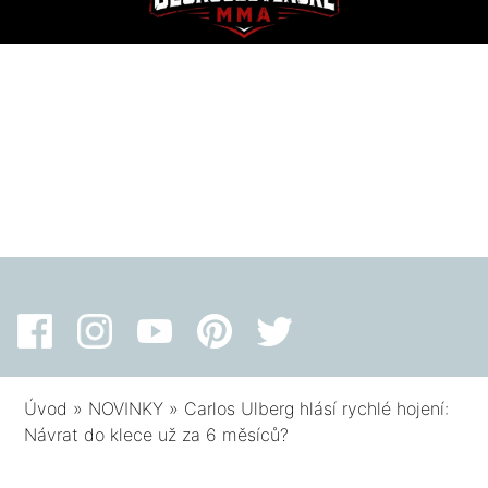
Úvod
»
NOVINKY
»
Carlos Ulberg hlásí rychlé hojení:
Návrat do klece už za 6 měsíců?