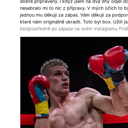
dobře připravený. I když jsem na dva dny odjel do 
nesebralo mi to nic z přípravy. V mých očích to 
jednou mu děkuji za zápas. Vám děkuji za podporu, 
které nám originálně ukradli. Toto byl box. Užili j
bezprostředně po zápase na svém instagramu Pirát