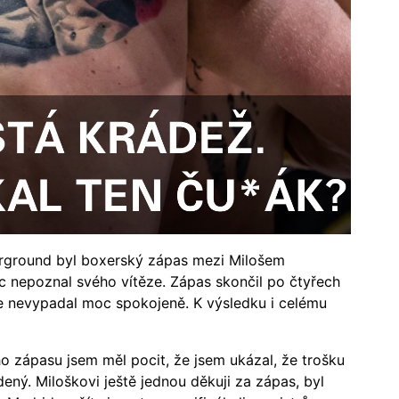
rground byl boxerský zápas mezi Milošem
 nepoznal svého vítěze. Zápas skončil po čtyřech
le nevypadal moc spokojeně. K výsledku i celému
o zápasu jsem měl pocit, že jsem ukázal, že trošku
ený. Miloškovi ještě jednou děkuji za zápas, byl