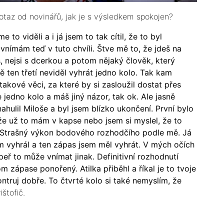
dotaz od novinářů, jak je s výsledkem spokojen?
 to viděli a i já jsem to tak cítil, že to byl
vnímám teď v tuto chvíli. Štve mě to, že jdeš na
, nejsi s dcerkou a potom nějaký člověk, který
mě ten třetí neviděl vyhrát jedno kolo. Tak kam
takové věci, za které by si zasloužil dostat přes
e jedno kolo a máš jiný názor, tak ok. Ale jasně
nahulil Miloše a byl jsem blízko ukončení. První bylo
že už to mám v kapse nebo jsem si myslel, že to
. Strašný výkon bodového rozhodčího podle mě. Já
em vyhrál a ten zápas jsem měl vyhrát. V mých očích
eř to může vnímat jinak. Definitivní rozhodnutí
 zápase ponořený. Atilka přiběhl a říkal je to tvoje
ontruj dobře. To čtvrté kolo si také nemyslím, že
štofič.