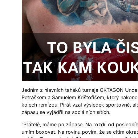
Jedním z hlavních taháků turnaje OKTAGON Unde
Petráškem a Samuelem Krištofičem, který nakonec
kolech remízou. Pirát vzal výsledek sportovně, a
zápasu se vyjádřil na sociálních sítích.
"Přátelé, máme po zápase. Na rozdíl od posledníh
umím boxovat. Na rovinu povím, že se cítím okrad