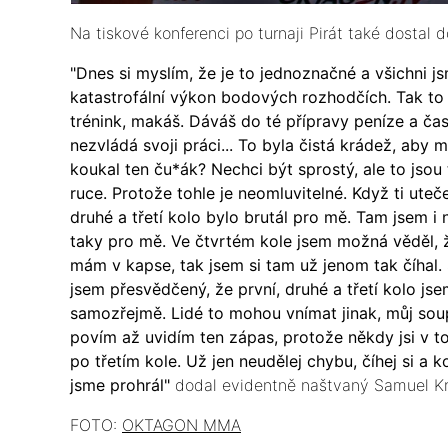
Na tiskové konferenci po turnaji Pirát také dostal 
"Dnes si myslím, že je to jednoznačné a všichni jsme
katastrofální výkon bodových rozhodčích. Tak to 
trénink, makáš. Dáváš do té přípravy peníze a čas
nezvládá svoji práci... To byla čistá krádež, aby 
koukal ten ču*ák? Nechci být sprostý, ale to jsou 
ruce. Protože tohle je neomluvitelné. Když ti uteč
druhé a třetí kolo bylo brutál pro mě. Tam jsem i 
taky pro mě. Ve čtvrtém kole jsem možná věděl, 
mám v kapse, tak jsem si tam už jenom tak číhal
jsem přesvědčený, že první, druhé a třetí kolo js
samozřejmě. Lidé to mohou vnímat jinak, můj soup
povím až uvidím ten zápas, protože někdy jsi v tom
po třetím kole. Už jen neudělej chybu, číhej si a k
jsme prohrál"
dodal evidentně naštvaný Samuel Kri
FOTO:
OKTAGON MMA