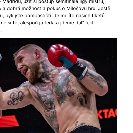
Madridu, užít si postup semifinále ligy mistrů,
byla dobrá možnost a pokus o Milošovu hru. Ještě
byli jste bombastičtí. Je mi líto našich tiketů,
sme si to, alespoň já teda a jdeme dál"
řekl
.