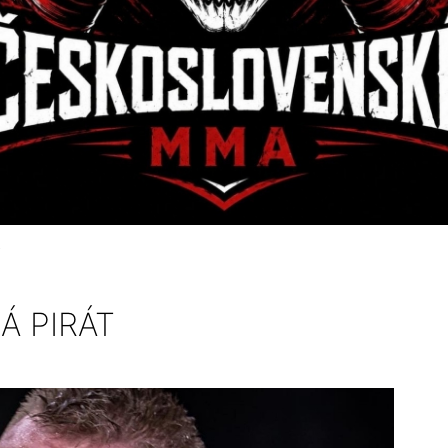
T
Á PIRÁT