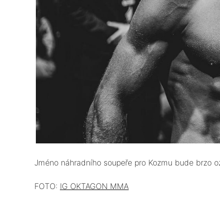
Jméno náhradního soupeře pro Kozmu bude brzo 
FOTO:
IG OKTAGON MMA