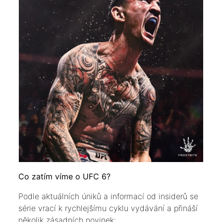
​Co zatím víme o UFC 6?
​Podle aktuálních úniků a informací od insiderů se
série vrací k rychlejšímu cyklu vydávání a přináší
několik zásadních novinek: