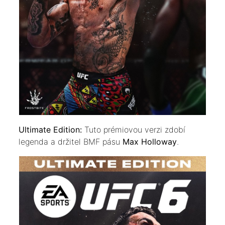
​Ultimate Edition:
Tuto prémiovou verzi zdobí
legenda a držitel BMF pásu
Max Holloway
.