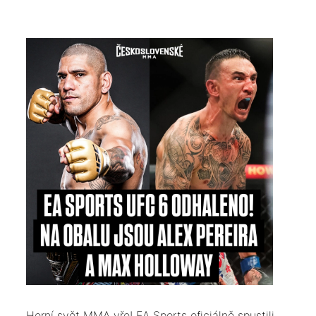
​Herní svět MMA vře! EA Sports oficiálně spustili