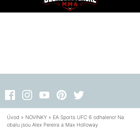
Úvod
»
NOVINKY
»
EA Sports UFC 6 odhaleno! Na
obalu jsou Alex Pereira a Max Holloway