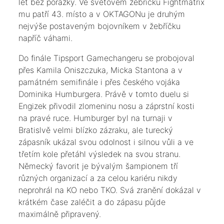
let bez porážky. Ve světovém žebříčku Fightmatrix
mu patří 43. místo a v OKTAGONu je druhým
nejvýše postaveným bojovníkem v žebříčku
napříč váhami.
Do finále Tipsport Gamechangeru se probojoval
přes Kamila Oniszczuka, Micka Stantona a v
památném semifinále i přes českého vojáka
Dominika Humburgera. Právě v tomto duelu si
Engizek přivodil zlomeninu nosu a záprstní kosti
na pravé ruce. Humburger byl na turnaji v
Bratislvě velmi blízko zázraku, ale turecký
zápasník ukázal svou odolnost i silnou vůli a ve
třetím kole přetáhl výsledek na svou stranu.
Německý favorit je bývalým šampionem tří
různých organizací a za celou kariéru nikdy
neprohrál na KO nebo TKO. Svá zranění dokázal v
krátkém čase zaléčit a do zápasu půjde
maximálně připravený.