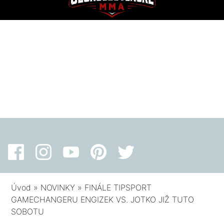
Úvod
»
NOVINKY
»
FINÁLE TIPSPORT
GAMECHANGERU ENGIZEK VS. JOTKO JIŽ TUTO
SOBOTU