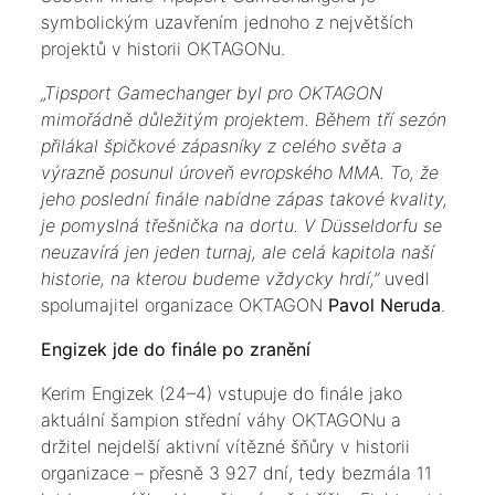
symbolickým uzavřením jednoho z největších
projektů v historii OKTAGONu.
„Tipsport Gamechanger byl pro OKTAGON
mimořádně důležitým projektem. Během tří sezón
přilákal špičkové zápasníky z celého světa a
výrazně posunul úroveň evropského MMA. To, že
jeho poslední finále nabídne zápas takové kvality,
je pomyslná třešnička na dortu. V Düsseldorfu se
neuzavírá jen jeden turnaj, ale celá kapitola naší
historie, na kterou budeme vždycky hrdí,”
uvedl
spolumajitel organizace OKTAGON
Pavol Neruda
.
Engizek jde do finále po zranění
Kerim Engizek (24–4) vstupuje do finále jako
aktuální šampion střední váhy OKTAGONu a
držitel nejdelší aktivní vítězné šňůry v historii
organizace – přesně 3 927 dní, tedy bezmála 11