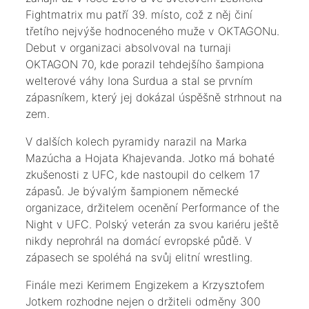
Fightmatrix mu patří 39. místo, což z něj činí
třetího nejvýše hodnoceného muže v OKTAGONu.
Debut v organizaci absolvoval na turnaji
OKTAGON 70, kde porazil tehdejšího šampiona
welterové váhy Iona Surdua a stal se prvním
zápasníkem, který jej dokázal úspěšně strhnout na
zem.
V dalších kolech pyramidy narazil na Marka
Mazúcha a Hojata Khajevanda. Jotko má bohaté
zkušenosti z UFC, kde nastoupil do celkem 17
zápasů. Je bývalým šampionem německé
organizace, držitelem ocenění Performance of the
Night v UFC. Polský veterán za svou kariéru ještě
nikdy neprohrál na domácí evropské půdě. V
zápasech se spoléhá na svůj elitní wrestling.
Finále mezi Kerimem Engizekem a Krzysztofem
Jotkem rozhodne nejen o držiteli odměny 300