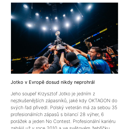
Jotko v Evropě dosud nikdy neprohrál
Jeho soupeř Krzysztof Jotko je jedním z
nejzkušenějších zápasníků, jaké kdy OKTAGON do
svých řad přivedl. Polský veterán má za sebou 35
profesionálních zápasů s bilancí 28 výher, 6
porážek a jeden No Contest. Profesionální kariéru
zahájil už v roce 2010 a ve světovém žebříčku