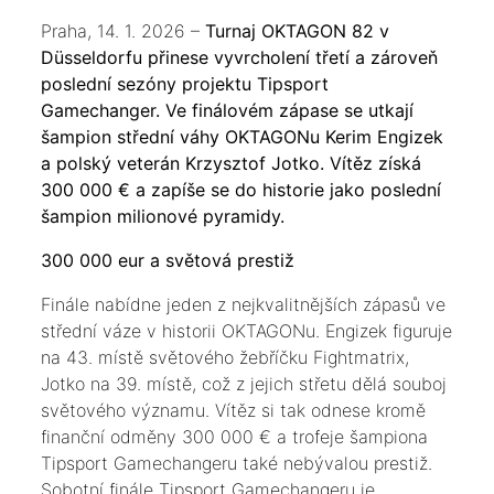
Praha, 14. 1. 2026 –
Turnaj OKTAGON 82 v
Düsseldorfu přinese vyvrcholení třetí a zároveň
poslední sezóny projektu Tipsport
Gamechanger. Ve finálovém zápase se utkají
šampion střední váhy OKTAGONu Kerim Engizek
a polský veterán Krzysztof Jotko. Vítěz získá
300 000 € a zapíše se do historie jako poslední
šampion milionové pyramidy.
300 000 eur a světová prestiž
Finále nabídne jeden z nejkvalitnějších zápasů ve
střední váze v historii OKTAGONu. Engizek figuruje
na 43. místě světového žebříčku Fightmatrix,
Jotko na 39. místě, což z jejich střetu dělá souboj
světového významu. Vítěz si tak odnese kromě
finanční odměny 300 000 € a trofeje šampiona
Tipsport Gamechangeru také nebývalou prestiž.
Sobotní finále Tipsport Gamechangeru je