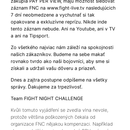
zakúpia PAY PER VIEW, majú možnosť sledovať
záznam FNC na www.fight-live.tv nasledujúcich
7 dní neobmedzene a vychutnať si tak
opakovane a exkluzívne reprízu. Nikde inde
tento záznam nebude. Ani na Youtube, ani v TV
a ani na Tipsport.
Zo všetkého najviac nám záleží na spokojnosti
našich zákazníkov. Budeme na sebe makať
rovnako tvrdo ako naši bojovníci, aby sme si
získali a udržali vašu dôveru a priazeň.
Dnes a zajtra postupne odpíšeme na všetky
správy. Ďakujeme za trpezlivosť.
Team FIGHT NIGHT CHALLENGE
Kvůli tomuto vyjádření se zvedla vlna nevole,
protože většina poškozených čekala od
organizace FNC nějakou kompenzaci. Například