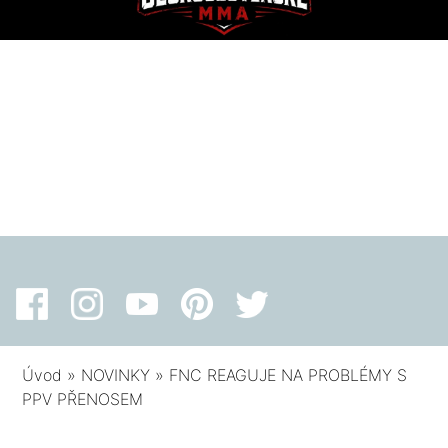
Úvod
»
NOVINKY
»
FNC REAGUJE NA PROBLÉMY S
PPV PŘENOSEM