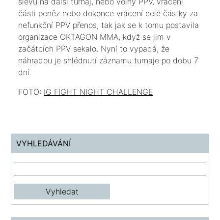
slevu na další turnaj, nebo volný PPV, vrácení
části peněz nebo dokonce vrácení celé částky za
nefunkční PPV přenos, tak jak se k tomu postavila
organizace OKTAGON MMA, když se jim v
začátcích PPV sekalo. Nyní to vypadá, že
náhradou je shlédnutí záznamu turnaje po dobu 7
dní.
FOTO:
IG FIGHT NIGHT CHALLENGE
VYHLEDÁVÁNÍ