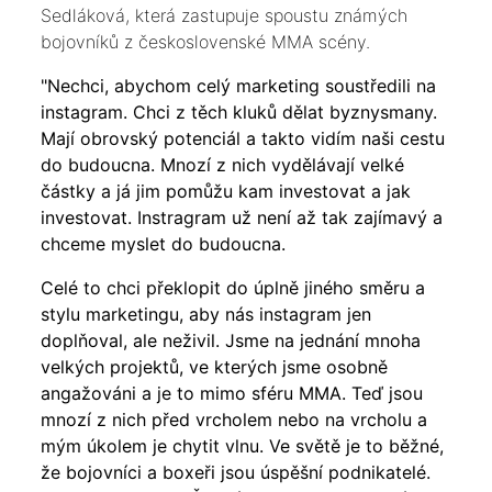
Sedláková, která zastupuje spoustu známých
bojovníků z československé MMA scény.
"Nechci, abychom celý marketing soustředili na
instagram. Chci z těch kluků dělat byznysmany.
Mají obrovský potenciál a takto vidím naši cestu
do budoucna. Mnozí z nich vydělávají velké
částky a já jim pomůžu kam investovat a jak
investovat. Instragram už není až tak zajímavý a
chceme myslet do budoucna.
Celé to chci překlopit do úplně jiného směru a
stylu marketingu, aby nás instagram jen
doplňoval, ale neživil. Jsme na jednání mnoha
velkých projektů, ve kterých jsme osobně
angažováni a je to mimo sféru MMA. Teď jsou
mnozí z nich před vrcholem nebo na vrcholu a
mým úkolem je chytit vlnu. Ve světě je to běžné,
že bojovníci a boxeři jsou úspěšní podnikatelé.