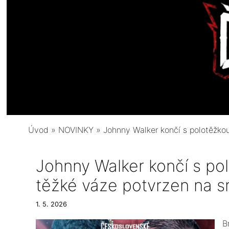
Úvod
»
NOVINKY
»
Johnny Walker končí s polotěžko
Johnny Walker končí s po
těžké váze potvrzen na s
1. 5. 2026
​