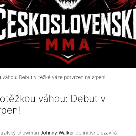
u váhou: Debut v těžké váze potvrzen na srpen!
lotěžkou váhou: Debut v
rpen!
Brazilský showman
Johnny Walker
definitivně uzavírá