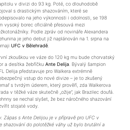
apitolu v divizi do 93 kg. Poté, co dlouhodobě
ojoval s drastickým shazováním, které se
odepisovalo na jeho výkonnosti i odolnosti, se 198
m vysoký borec oficiálně přesouvá mezi
ěžkotonážníky. Podle zpráv od novináře Alexandera
ehunina je jeho debut již naplánován na 1. srpna na
urnaji
UFC v Bělehradě
.
První zkouškou ve váze do 120 kg mu bude chorvatský
br a desítka žebříčku
Ante Delija
. Bývalý šampion
FL Delija představuje pro Walkera extrémně
ebezpečný vstup do nové divize – je to zkušený
emař s tvrdým úderem, který prověří, zda Walkerova
rada v těžké váze skutečně „ožije“, jak Brazilec doufá.
ohnny se nechal slyšet, že bez náročného shazování
vířit stojaté vody.
y. Zápas s Ante Delijou je v přípravě pro UFC v
e shazování do polotěžké váhy už bylo brutální a