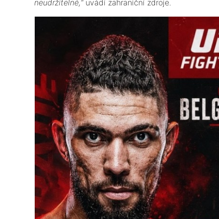
neudržitelné,“
uvádí zahraniční zdroje.