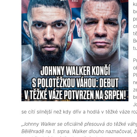
k
b
p
c
t
B
t
​
o
P
n
z
b
J
se cítí silnější než kdy dřív a hodlá v těžké váze roz
​„Johnny Walker se oficiálně přesouvá do těžké váh
Bělěhradě na 1. srpna. Walker dlouho naznačoval, ž