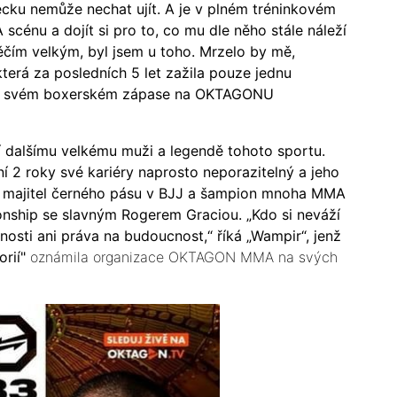
ecku nemůže nechat ujít. A je v plném tréninkovém
cénu a dojít si pro to, co mu dle něho stále náleží
ěčím velkým, byl jsem u toho. Mrzelo by mě,
terá za posledních 5 let zažila pouze jednu
 po svém boxerském zápase na OKTAGONU
 dalšímu velkému muži a legendě tohoto sportu.
ní 2 roky své kariéry naprosto neporazitelný a jeho
 je majitel černého pásu v BJJ a šampion mnoha MMA
ionship se slavným Rogerem Graciou. „Kdo si neváží
nosti ani práva na budoucnost,“ říká „Wampir“, jenž
orií"
oznámila organizace OKTAGON MMA na svých