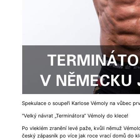
Spekulace o soupeři Karlose Vémoly na vůbec prv
"Velký návrat „Terminátora“ Vémoly do klece!
Po vleklém zranění levé paže, kvůli němuž Vémolovi
český zápasník po více jak roce vrací domů do kl