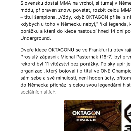
Slovensku dostal MMA na vrchol, si turnaj v Něm
módu, připraven znovu povstat, rozbít celou MMA s
– titul šampiona. „Vždy, když OKTAGON přišel s n
kdybych u toho v Německu nebyl,“ říká legenda, k
porážku a která do klece nastoupí hned 14 dní
Underground.
Dveře klece OKTAGONU se ve Frankfurtu otevírají
Proslulý zápasník Michal Pasternak (16-7) byl prv
rekord byl 11 vítězství bez porážky. Polský upír
organizací, který bojoval i o titul ve ONE Champ
sám sebe a své minulosti, není hoden úcty, přítom
do Německa přichází s celou svou legendární hist
sociálních sítích.