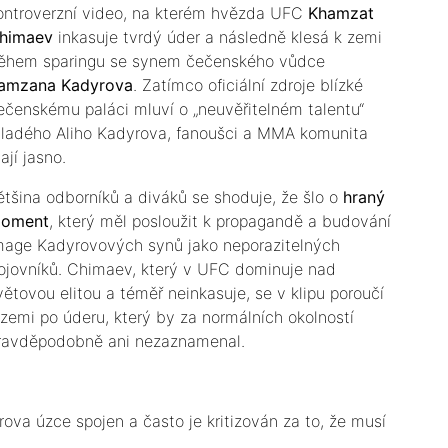
ontroverzní video, na kterém hvězda UFC
Khamzat
himaev
inkasuje tvrdý úder a následně klesá k zemi
ěhem sparingu se synem čečenského vůdce
amzana Kadyrova
. Zatímco oficiální zdroje blízké
ečenskému paláci mluví o „neuvěřitelném talentu“
ladého Aliho Kadyrova, fanoušci a MMA komunita
ají jasno.
Většina odborníků a diváků se shoduje, že šlo o
hraný
oment
, který měl posloužit k propagandě a budování
mage Kadyrovových synů jako neporazitelných
ojovníků. Chimaev, který v UFC dominuje nad
větovou elitou a téměř neinkasuje, se v klipu poroučí
 zemi po úderu, který by za normálních okolností
ravděpodobně ani nezaznamenal.
rova úzce spojen a často je kritizován za to, že musí