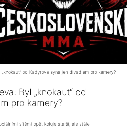
 „knokaut“ od Kadyrova syna jen divadlem pro kamery?
va: Byl „knokaut“ od
lem pro kamery?
Sociálními sítěmi opět koluje starší, ale stále