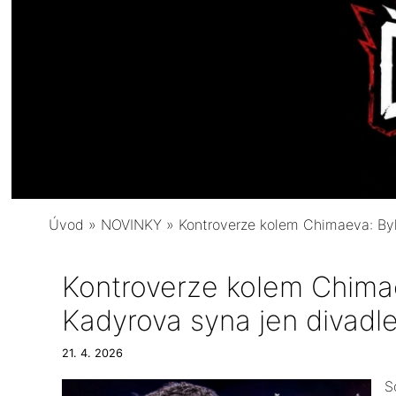
Úvod
»
NOVINKY
»
Kontroverze kolem Chimaeva: Byl
Kontroverze kolem Chimae
Kadyrova syna jen divad
21. 4. 2026
​