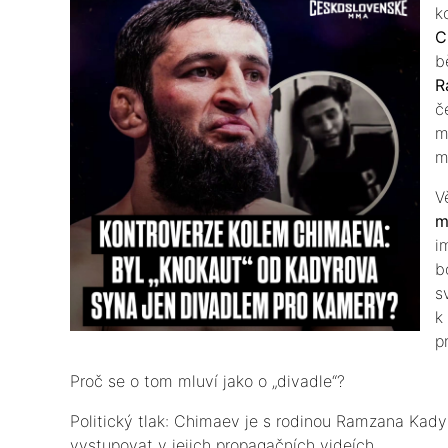
k
C
b
R
č
m
m
​
m
i
b
s
k
p
​Proč se o tom mluví jako o „divadle“?
​Politický tlak: Chimaev je s rodinou Ramzana Kady
vystupovat v jejich propagačních videích.