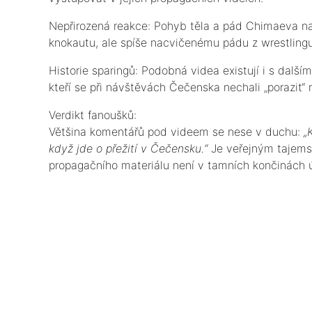
​Nepřirozená reakce: Pohyb těla a pád Chimaeva 
knokautu, ale spíše nacvičenému pádu z wrestlingu
​Historie sparingů: Podobná videa existují i s dalš
kteří se při návštěvách Čečenska nechali „porazit“ n
​Verdikt fanoušků:
​Většina komentářů pod videem se nese v duchu:
„
když jde o přežití v Čečensku.“
Je veřejným tajems
propagačního materiálu není v tamních končinách 