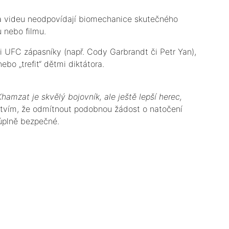
na videu neodpovídají biomechanice skutečného
 nebo filmu.
ími UFC zápasníky (např. Cody Garbrandt či Petr Yan),
ebo „trefit“ dětmi diktátora.
Khamzat je skvělý bojovník, ale ještě lepší herec,
tvím, že odmítnout podobnou žádost o natočení
úplně bezpečné.