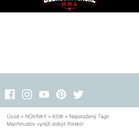
Úvod
»
NOVINKY
»
KSW
»
Neporažený Tagir
Machmudov vyráží dobýt Polsko!