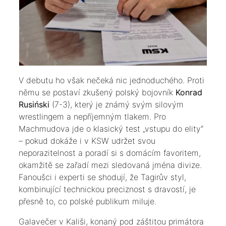
​V debutu ho však nečeká nic jednoduchého. Proti
němu se postaví zkušený polský bojovník
Konrad
Rusiński
(7-3), který je známý svým silovým
wrestlingem a nepříjemným tlakem. Pro
Machmudova jde o klasický test „vstupu do elity“
– pokud dokáže i v KSW udržet svou
neporazitelnost a poradí si s domácím favoritem,
okamžitě se zařadí mezi sledovaná jména divize.
Fanoušci i experti se shodují, že Tagirův styl,
kombinující technickou preciznost s dravostí, je
přesně to, co polské publikum miluje.
​Galavečer v Kališi, konaný pod záštitou primátora