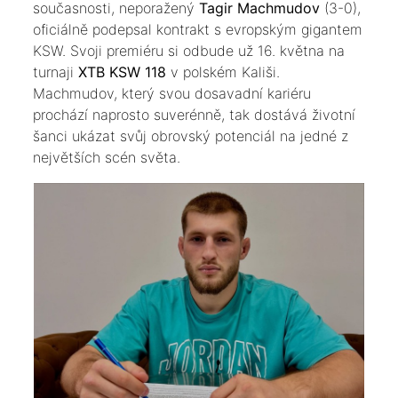
současnosti, neporažený
Tagir Machmudov
(3-0),
oficiálně podepsal kontrakt s evropským gigantem
KSW. Svoji premiéru si odbude už 16. května na
turnaji
XTB KSW 118
v polském Kališi.
Machmudov, který svou dosavadní kariéru
prochází naprosto suverénně, tak dostává životní
šanci ukázat svůj obrovský potenciál na jedné z
největších scén světa.