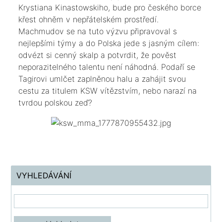
Krystiana Kinastowskiho, bude pro českého borce
křest ohněm v nepřátelském prostředí.
Machmudov se na tuto výzvu připravoval s
nejlepšími týmy a do Polska jede s jasným cílem:
odvézt si cenný skalp a potvrdit, že pověst
neporazitelného talentu není náhodná. Podaří se
Tagirovi umlčet zaplněnou halu a zahájit svou
cestu za titulem KSW vítězstvím, nebo narazí na
tvrdou polskou zeď?​
VYHLEDÁVÁNÍ