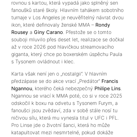
rovnou s kartou, která vypadá jako splněný sen
fanoušků staré školy. Hlavním tahákem sobotního
turnaje v Los Angeles je neuvěřitelný návrat dvou
ikon, které definovaly ženské MMA –
Rondy
Rousey
a
Giny Carano
. Přestože se o tomto
souboji mluvilo přes deset let, realizace se dočkal
až v roce 2026 pod hlavičkou streamovacího
giganta, který chce po boxerském úspěchu Paula
s Tysonem ovládnout i klec.
​Karta však není jen o „nostalgii“. V hlavním
předzápase se do akce vrací „Predátor“
Francis
Ngannou
, kterého čeká nebezpečný
Philipe Lins
.
Ngannou se vrací k MMA poté, co si v roce 2025
odskočil k boxu na odvetu s Tysonem Furym, a
fanoušci jsou zvědaví, zda v sobě stále nosí tu
ničivou sílu, která mu vynesla titul v UFC i PFL.
Pro Linse jde o životní šanci, která ho může
katapultovat mezi nesmrtelné, pokud dokáže