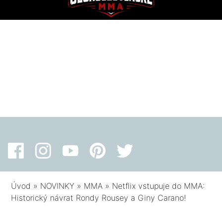
Úvod
»
NOVINKY
»
MMA
»
Netflix vstupuje do MMA:
Historický návrat Rondy Rousey a Giny Carano!