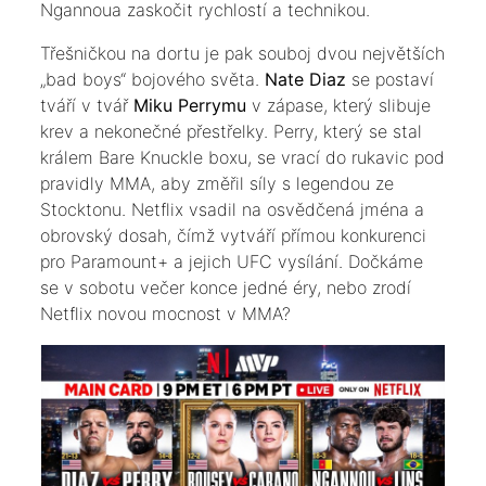
Ngannoua zaskočit rychlostí a technikou.
​Třešničkou na dortu je pak souboj dvou největších
„bad boys“ bojového světa.
Nate Diaz
se postaví
tváří v tvář
Miku Perrymu
v zápase, který slibuje
krev a nekonečné přestřelky. Perry, který se stal
králem Bare Knuckle boxu, se vrací do rukavic pod
pravidly MMA, aby změřil síly s legendou ze
Stocktonu. Netflix vsadil na osvědčená jména a
obrovský dosah, čímž vytváří přímou konkurenci
pro Paramount+ a jejich UFC vysílání. Dočkáme
se v sobotu večer konce jedné éry, nebo zrodí
Netflix novou mocnost v MMA?