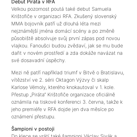
Debut Piráta v RFA
Velkou pozornost poutá také debut Samuela
Krištofiče v organizaci RFA. Zkušený slovenský
MMA bojovník patří už dlouhá léta mezi
nejznámější jména domácí scény a po změně
působiště absolvuje svůj první zápas pod novou
vlajkou. Fanoušci budou zvědaví, jak se mu bude
dařit v novém prostředí a zda dokáže navázat na
své dosavadní úspěchy.
Mezi ně patří například triumf v Bitvě o Bratislavu,
vítězství ve 2. sérii Oktagon Výzvy či skalp
Karlose Vémoly, kterého knokautoval v 1. kole.
Přestup „Piráta“ Krištofiče organizace oficiálně
oznámila na tiskové konferenci 3. června, takže k
jeho premiéře v RFA dojde jen dva měsíce po
oznámení přestupu.
Šampioni v postoji
Do klece se vrátí také šampioni Václav Sivák a