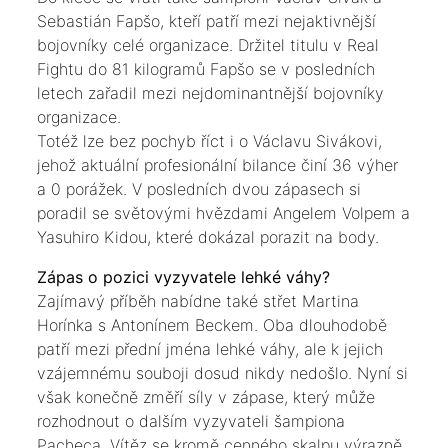
Sebastián Fapšo, kteří patří mezi nejaktivnější
bojovníky celé organizace. Držitel titulu v Real
Fightu do 81 kilogramů Fapšo se v posledních
letech zařadil mezi nejdominantnější bojovníky
organizace.
Totéž lze bez pochyb říct i o Václavu Sivákovi,
jehož aktuální profesionální bilance činí 36 výher
a 0 porážek. V posledních dvou zápasech si
poradil se světovými hvězdami Angelem Volpem a
Yasuhiro Kidou, které dokázal porazit na body.
Zápas o pozici vyzyvatele lehké váhy?
Zajímavý příběh nabídne také střet Martina
Horínka s Antonínem Beckem. Oba dlouhodobě
patří mezi přední jména lehké váhy, ale k jejich
vzájemnému souboji dosud nikdy nedošlo. Nyní si
však konečně změří síly v zápase, který může
rozhodnout o dalším vyzyvateli šampiona
Pacheca. Vítěz se kromě cenného skalpu výrazně