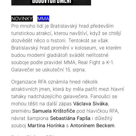
NOVINKY
MMA
Pro mnoho lidí je Bratislavský hrad především
turistickou atrakcí, kterou navštíví, když se chtějí
dozvědět něco o historii. Tentokrát se však
Bratislavský hrad promění v koloseum, ve kterém
budou moderní gladiátoři svádět nelítostné
souboje podle pravidel MMA, Real Fight a K-1.
Galavečer se uskuteční 15. srpna.
Organizace RFA oznámila hned několik
atraktivních jmen, která by měla patřit mezi hlavní
taháky nadcházejícího galavečera. Fanoušci se
mohou těšit na další zápas
Václava Siváka
,
premiéru
Samuela Krištofiče
pod hlavičkou RFA,
návrat šampiona
Sebastiána Fapša
i důležitý
souboj
Martina Horínka
s
Antonínem Beckem
.