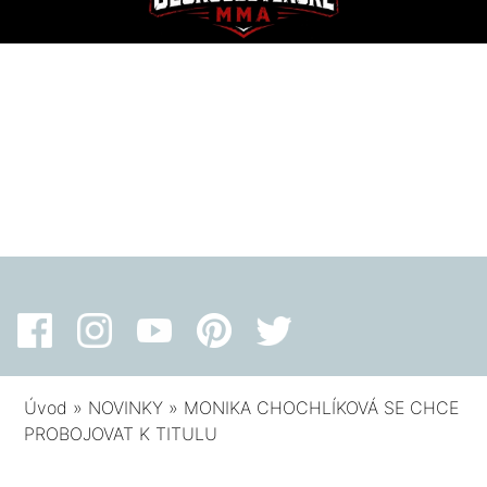
Úvod
»
NOVINKY
»
MONIKA CHOCHLÍKOVÁ SE CHCE
PROBOJOVAT K TITULU