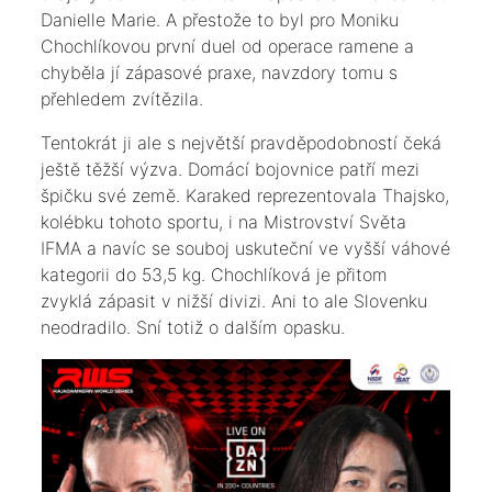
Danielle Marie. A přestože to byl pro Moniku
Chochlíkovou první duel od operace ramene a
chyběla jí zápasové praxe, navzdory tomu s
přehledem zvítězila.
Tentokrát ji ale s největší pravděpodobností čeká
ještě těžší výzva. Domácí bojovnice patří mezi
špičku své země. Karaked reprezentovala Thajsko,
kolébku tohoto sportu, i na Mistrovství Světa
IFMA a navíc se souboj uskuteční ve vyšší váhové
kategorii do 53,5 kg. Chochlíková je přitom
zvyklá zápasit v nižší divizi. Ani to ale Slovenku
neodradilo. Sní totiž o dalším opasku.