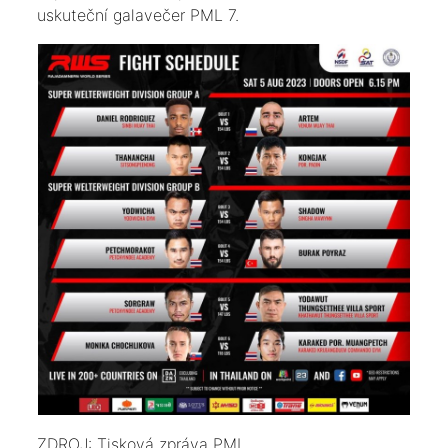
uskuteční galavečer PML 7.
ZDROJ: Tisková zpráva PML