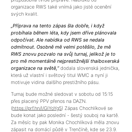
organizace RWS také vnímá jako jisté ocenění
svých kvalit.
„Příprava na tento zápas šla dobře, i když
probíhala během léta, kdy jsem dříve plánovala
odpočívat. Ale nabídka od RWS se nedala
odmítnout. Osobně mě velmi potěšilo, že mě
RWS znovu pozvalo na svůj turnaj, jelikož je to
pro mě momentálně nejprestižnější thaiboxerská
organizace na světě,“
dodala slovenská jednička,
která už vlastní i světový titul WMC a nyní ji
motivuje vidina dalšího prestižního pásu.
Turnaj bude možné sledovat v sobotu od 15:15
přes placený PPV přenos na DAZN.
(
https://prf.hn/l/GlYoYg5
) Zápas Chochlíkové se
bude konat jako poslední - šestý souboj na kartě.
Za měsíc by pak Monika Chochlíková měla znovu
zápasit na domácí půdě v Trenčíně, kde se 23.9.