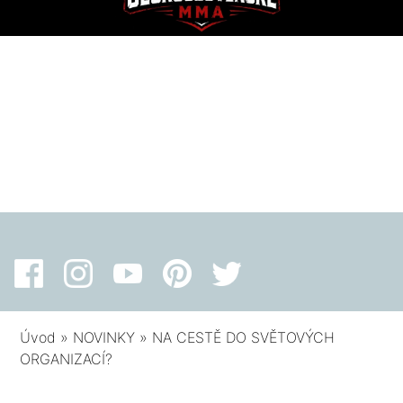
Úvod
»
NOVINKY
»
NA CESTĚ DO SVĚTOVÝCH
ORGANIZACÍ?