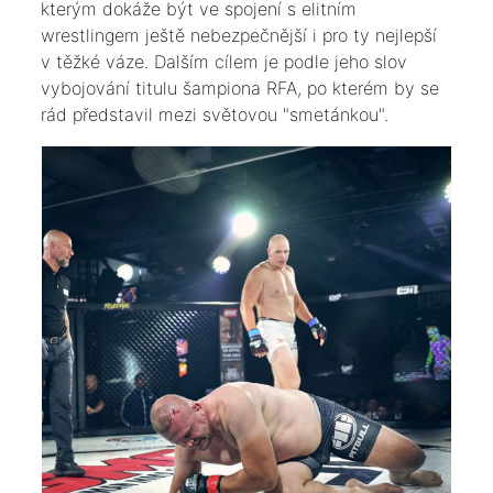
kterým dokáže být ve spojení s elitním
wrestlingem ještě nebezpečnější i pro ty nejlepší
v těžké váze. Dalším cílem je podle jeho slov
vybojování titulu šampiona RFA, po kterém by se
rád představil mezi světovou "smetánkou".