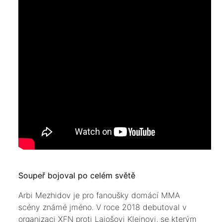
Soupeř bojoval po celém světě
Arbi Mezhidov je pro fanoušky domácí MMA
scény známé jméno. V roce 2018 debutoval v
organizaci XFN proti Lajošovi Kleinovi, se kterým