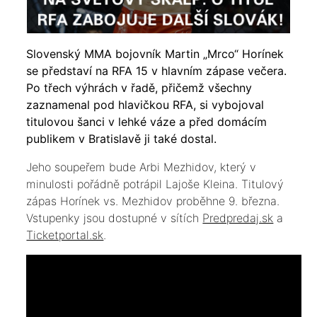
Slovenský MMA bojovník Martin „Mrco“ Horínek
se představí na RFA 15 v hlavním zápase večera.
Po třech výhrách v řadě, přičemž všechny
zaznamenal pod hlavičkou RFA, si vybojoval
titulovou šanci v lehké váze a před domácím
publikem v Bratislavě ji také dostal.
Jeho soupeřem bude Arbi Mezhidov, který v
minulosti pořádně potrápil Lajoše Kleina. Titulový
zápas Horínek vs. Mezhidov proběhne 9. března.
Vstupenky jsou dostupné v sítích
Predpredaj.sk
a
Ticketportal.sk
.