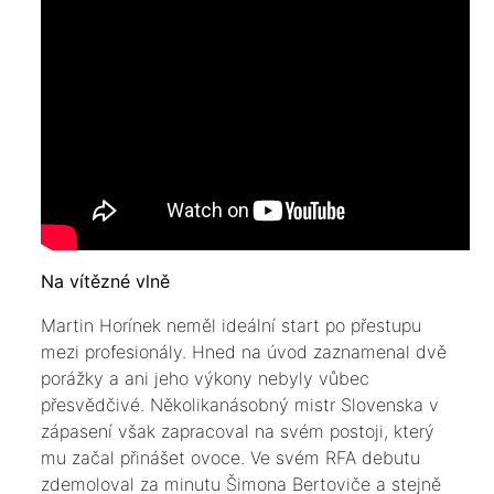
Na vítězné vlně
Martin Horínek neměl ideální start po přestupu
mezi profesionály. Hned na úvod zaznamenal dvě
porážky a ani jeho výkony nebyly vůbec
přesvědčivé. Několikanásobný mistr Slovenska v
zápasení však zapracoval na svém postoji, který
mu začal přinášet ovoce. Ve svém RFA debutu
zdemoloval za minutu Šimona Bertoviče a stejně