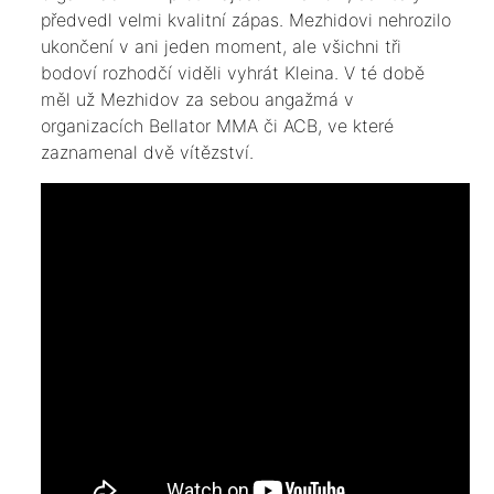
předvedl velmi kvalitní zápas. Mezhidovi nehrozilo
ukončení v ani jeden moment, ale všichni tři
bodoví rozhodčí viděli vyhrát Kleina. V té době
měl už Mezhidov za sebou angažmá v
organizacích Bellator MMA či ACB, ve které
zaznamenal dvě vítězství.