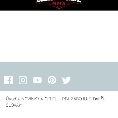
Úvod
»
NOVINKY
»
O TITUL RFA ZABOJUJE DALŠÍ
SLOVÁK!