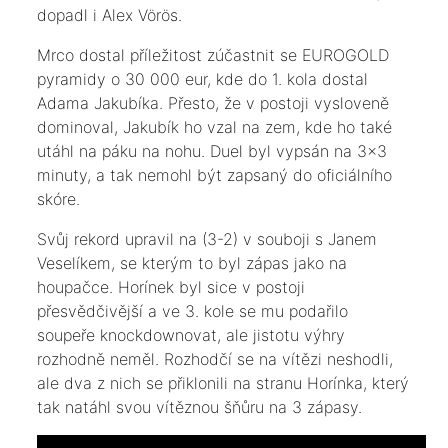
dopadl i Alex Vörös.
Mrco dostal příležitost zúčastnit se EUROGOLD
pyramidy o 30 000 eur, kde do 1. kola dostal
Adama Jakubíka. Přesto, že v postoji vysloveně
dominoval, Jakubík ho vzal na zem, kde ho také
utáhl na páku na nohu. Duel byl vypsán na 3x3
minuty, a tak nemohl být zapsaný do oficiálního
skóre.
Svůj rekord upravil na (3-2) v souboji s Janem
Veselíkem, se kterým to byl zápas jako na
houpačce. Horínek byl sice v postoji
přesvědčivější a ve 3. kole se mu podařilo
soupeře knockdownovat, ale jistotu výhry
rozhodně neměl. Rozhodčí se na vítězi neshodli,
ale dva z nich se přiklonili na stranu Horínka, který
tak natáhl svou vítěznou šňůru na 3 zápasy.