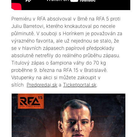
Premiéru v RFA absolvoval v Brně na RFA 5 proti
Juliu Barretovi, kterého knokautoval po necele
půlminutě. V souboji s Horínkem je považován za
výrazného favorita, ale už nejednou se stalo, že
se v hlavních zápasech papírové předpoklady
absolutně netrefily do reálného průběhu zápasu.
Titulový zápas o šampiona váhy do 70 kg
proběhne 9. března na RFA 15 v Bratislavě.
Vstupenky na akci si můžete zakoupit v
sítích
Predpredaj.sk
a
Ticketportal.sk
.