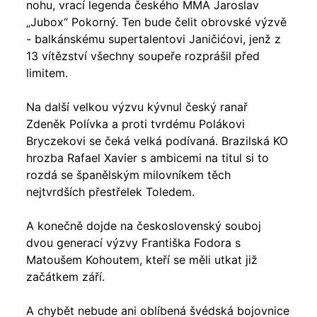
nohu, vrací legenda českého MMA Jaroslav
„Jubox“ Pokorný. Ten bude čelit obrovské výzvě
- balkánskému supertalentovi Janičićovi, jenž z
13 vítězství všechny soupeře rozprášil před
limitem.
Na další velkou výzvu kývnul český ranař
Zdeněk Polívka a proti tvrdému Polákovi
Bryczekovi se čeká velká podívaná. Brazilská KO
hrozba Rafael Xavier s ambicemi na titul si to
rozdá se španělským milovníkem těch
nejtvrdších přestřelek Toledem.
A konečně dojde na československý souboj
dvou generací výzvy Františka Fodora s
Matoušem Kohoutem, kteří se měli utkat již
začátkem září.
A chybět nebude ani oblíbená švédská bojovnice