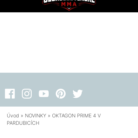
Úvod
»
NOVINKY
»
OKTAGON PRIME 4 V
PARDUBICÍCH