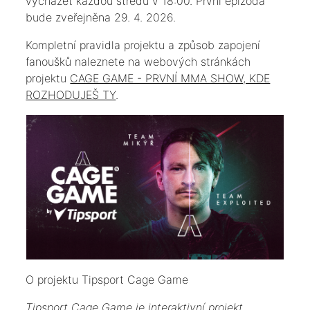
vycházet každou středu v 18:00. První epizoda
bude zveřejněna 29. 4. 2026.
Kompletní pravidla projektu a způsob zapojení
fanoušků naleznete na webových stránkách
projektu
CAGE GAME - PRVNÍ MMA SHOW, KDE
ROZHODUJEŠ TY
.
O projektu Tipsport Cage Game
Tipsport Cage Game je interaktivní projekt