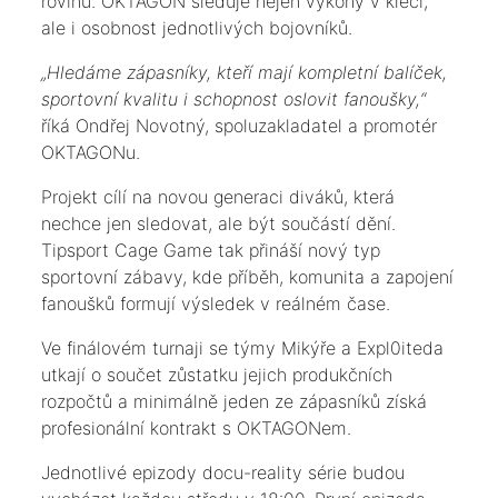
rovinu. OKTAGON sleduje nejen výkony v kleci,
ale i osobnost jednotlivých bojovníků.
„Hledáme zápasníky, kteří mají kompletní balíček,
sportovní kvalitu i schopnost oslovit fanoušky,“
říká Ondřej Novotný, spoluzakladatel a promotér
OKTAGONu.
Projekt cílí na novou generaci diváků, která
nechce jen sledovat, ale být součástí dění.
Tipsport Cage Game tak přináší nový typ
sportovní zábavy, kde příběh, komunita a zapojení
fanoušků formují výsledek v reálném čase.
Ve finálovém turnaji se týmy Mikýře a Expl0iteda
utkají o součet zůstatku jejich produkčních
rozpočtů a minimálně jeden ze zápasníků získá
profesionální kontrakt s OKTAGONem.
Jednotlivé epizody docu-reality série budou