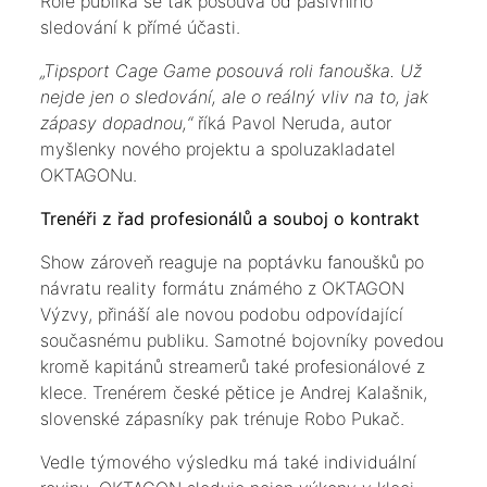
Role publika se tak posouvá od pasivního
sledování k přímé účasti.
„Tipsport Cage Game posouvá roli fanouška. Už
nejde jen o sledování, ale o reálný vliv na to, jak
zápasy dopadnou,“
říká Pavol Neruda, autor
myšlenky nového projektu a spoluzakladatel
OKTAGONu.
Trenéři z řad profesionálů a souboj o kontrakt
Show zároveň reaguje na poptávku fanoušků po
návratu reality formátu známého z OKTAGON
Výzvy, přináší ale novou podobu odpovídající
současnému publiku. Samotné bojovníky povedou
kromě kapitánů streamerů také profesionálové z
klece. Trenérem české pětice je Andrej Kalašnik,
slovenské zápasníky pak trénuje Robo Pukač.
Vedle týmového výsledku má také individuální