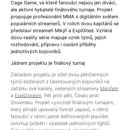
Cage Game, ve které fanoušci nejsou jen diváci,
ale aktivní hybatelé finálového turnaje. Projekt
propojuje profesionální MMA s digitálním světem
populárních streamerů. V rolích dvou kapitánů se
představí streameři Mikýř a Expl0ited. Vzniklá
docu-reality série mapuje vznik týmů, jejich
rozhodování, přípravu i osobní příběhy
jednotlivých bojovníků.
Jádrem projektu je finálový turnaj
Základem projektu je střet dvou pětičlenných
týmů složených z talentovaných bojovníků na
začátku své kariéry, vedených streamery
Mikýřem
a
Expl0itedem
. Pět proti pěti, Česko proti
Slovensku. Projekt vyvrcholí finálovým turnajem,
který přináší upravený formát zápasů, v němž
fanoušci v rámci jasně definovaných pravidel
ovlivňují průběh i výsledek jednotlivých fightů.