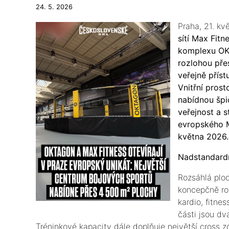
24. 5. 2026
Praha, 21. k
sítí Max Fit
komplexu OK
rozlohou přes
veřejně přís
Vnitřní pros
nabídnou špi
veřejnost a 
evropského M
května 2026.
Nadstandardn
Rozsáhlá plo
koncepčně roz
kardio, fitne
části jsou dv
Tréninkové kapacity dále doplňuje největší cross z