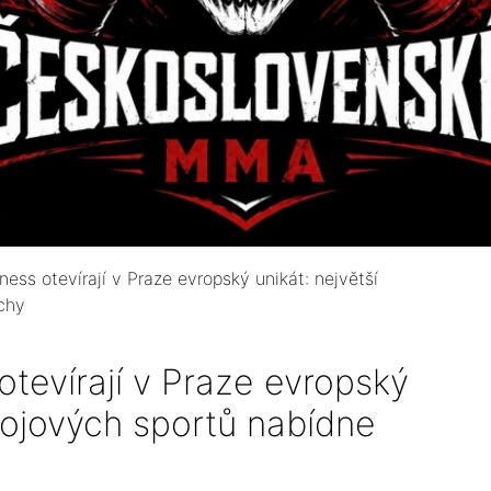
ss otevírají v Praze evropský unikát: největší
chy
evírají v Praze evropský
bojových sportů nabídne