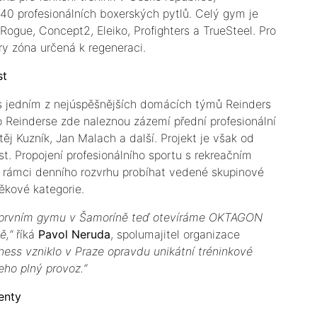
 40 profesionálních boxerských pytlů. Celý gym je
ogue, Concept2, Eleiko, Profighters a TrueSteel. Pro
y zóna určená k regeneraci.
st
s jedním z nejúspěšnějších domácích týmů Reinders
Reinderse zde naleznou zázemí přední profesionální
ěj Kuzník, Jan Malach a další. Projekt je však od
t. Propojení profesionálního sportu s rekreačním
 v rámci denního rozvrhu probíhat vedené skupinové
ěkové kategorie.
m prvním gymu v Šamoríně teď otevíráme OKTAGON
ě,“
říká
Pavol Neruda
, spolumajitel organizace
ness vzniklo v Praze opravdu unikátní tréninkové
eho plný provoz.“
enty