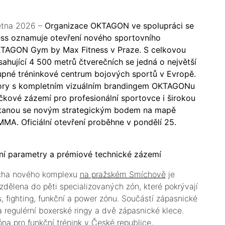
větna 2026 –
Organizace OKTAGON ve spolupráci se
ness oznamuje otevření nového sportovního
TAGON Gym by Max Fitness v Praze. S celkovou
ahující 4 500 metrů čtverečních se jedná o největší
tupné tréninkové centrum bojových sportů v Evropě.
tory s kompletním vizuálním brandingem OKTAGONu
čkové zázemí pro profesionální sportovce i širokou
stanou se novým strategickým bodem na mapě
MA. Oficiální otevření proběhne v pondělí 25.
í parametry a prémiové technické zázemí
cha nového komplexu
na pražském Smíchově
je
dělena do pěti specializovaných zón, které pokrývají
ss, fighting, funkční a power zónu. Součástí zápasnické
a regulérní boxerské ringy a dvě zápasnické klece.
óna pro funkční trénink v České republice,