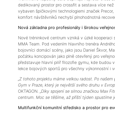
dedikovaný prostor pro crossfit a sestava více než
vybaven špičkovými technologiemi značek Precor, R
komfort návštěvníků nechybí plnohodnotná recover
Nová základna pro profesionály i širokou veřejno
Nové tréninkové centrum vzniká v úzké kooperaci 
MMA Team. Pod vedením hlavního trenéra Andrého 
bojovníci domácí scény, jako jsou Daniel Škvor, Mat
počátku koncipován jako plně otevřený pro veřejnos
představuje hlavní pilíř filozofie gymu, kde budou
lekce bojových sportů pro všechny výkonnostní i v
„Z tohoto projektu máme velkou radost. Po naše
Gym v Praze, který je největší svého druhu v Evrop
OKTAGON.
„Díky spojení se silnou značkou Max Fit
centrum. Moc se těšíme, až příští týden spustíme j
Multifunkční komunitní středisko a prostor pro ev