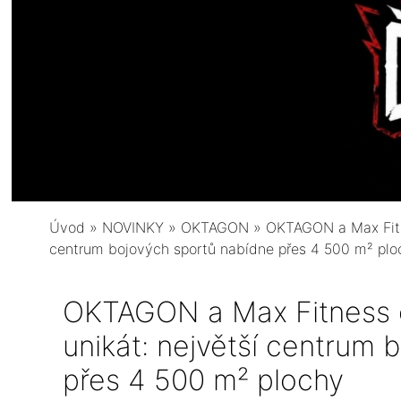
Úvod
»
NOVINKY
»
OKTAGON
»
OKTAGON a Max Fitne
centrum bojových sportů nabídne přes 4 500 m² plo
OKTAGON a Max Fitness ot
unikát: největší centrum 
přes 4 500 m² plochy