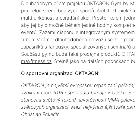
Dlouhodobým cílem projektu OKTAGON Gym by Max 
pro celou scénu bojových sportů. Architektonické 
multifunkčnost a pořádání akcí. Prostor kolem jedn
aby jej bylo možné během jediné hodiny kompletně
eventů. Zázemí disponuje integrovaným systémem p
tribun. V rámci dlouhodobého provozu se zde počí
zápasníků s fanoušky, specializovaných seminářů a
Součástí gymu bude také prodejna produktů
OKTA
maxfitness.cz
. Stejně jako na dalších pobočkách b
O sportovní organizaci OKTAGON:
OKTAGON je největší evropskou organizací pořádaj
vzniku v roce 2016 uspořádala turnaje v Česku, Slo
stanovila světový rekord návštěvnosti MMA galaveč
světových organizací. Mezi nejvýraznější tváře pat
Christian Eckerlin.