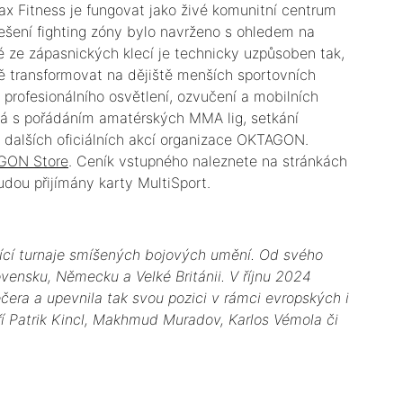
Fitness je fungovat jako živé komunitní centrum
řešení fighting zóny bylo navrženo s ohledem na
é ze zápasnických klecí je technicky uzpůsoben tak,
 transformovat na dějiště menších sportovních
rofesionálního osvětlení, ozvučení a mobilních
tá s pořádáním amatérských MMA lig, setkání
 dalších oficiálních akcí organizace OKTAGON.
GON Store
. Ceník vstupného naleznete na stránkách
udou přijímány karty MultiSport.
ící turnaje smíšených bojových umění. Od svého
vensku, Německu a Velké Británii. V říjnu 2024
era a upevnila tak svou pozici v rámci evropských i
ří Patrik Kincl, Makhmud Muradov, Karlos Vémola či