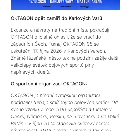
OKTAGON opět zamíří do Karlových Varů
Expanze a návraty na tradiční místa pokračují.
OKTAGON oficiálně ohlásil, že se vrací do
západních Čech. Turnaj OKTAGON 95 se
uskuteční 17. října 2026 v Karlových Varech.
Známé lázeňské město tak na podzim zažije další
velkolepý svátek bojových sportů plný
napínavých duelů.
O sportovní organizaci OKTAGON:
OKTAGON je přední evropskou organizací
pořádající turnaje smíšených bojových umění. Od
svého vzniku v roce 2016 uspořádala turnaje v
Česku, Německu, Polsku, na Slovensku a ve Velké
Británii. V říjnu 2024 stanovila světový rekord
návštěvnosti MMA eventu a upevnila tak svou