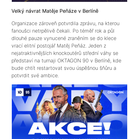
Velký návrat Matěje Peňáze v Berlíně
Organizace zároveň potvrdila zprávu, na kterou
fanoušci netrpělivě čekali. Po téměř rok a půl
dlouhé pauze vynucené zraněním se do klece
vrací elitní postojář Matěj Peňáz. Jeden z
nejatraktivnějších knockoutérů střední váhy se
představí na turnaji OKTAGON 90 v Berlíně, kde
bude chtít restartovat svou úspěšnou šňůru a
potvrdit své ambice.