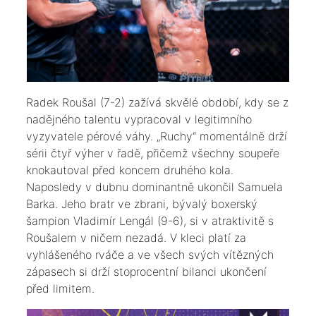
Radek Roušal (7-2) zažívá skvělé období, kdy se z
nadějného talentu vypracoval v legitimního
vyzyvatele pérové váhy. „Ruchy“ momentálně drží
sérii čtyř výher v řadě, přičemž všechny soupeře
knokautoval před koncem druhého kola.
Naposledy v dubnu dominantně ukončil Samuela
Barka. Jeho bratr ve zbrani, bývalý boxerský
šampion Vladimír Lengál (9-6), si v atraktivitě s
Roušalem v ničem nezadá. V kleci platí za
vyhlášeného rváče a ve všech svých vítězných
zápasech si drží stoprocentní bilanci ukončení
před limitem.