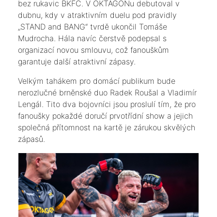
bez rukavic BKFC. V OKTAGONu debutoval v
dubnu, kdy v atraktivním duelu pod pravidly
„STAND and BANG“ tvrdě ukončil Tomáše
Mudrocha. Hála navíc čerstvě podepsal s
organizací novou smlouvu, což fanouškům
garantuje další atraktivní zápasy.
Velkým tahákem pro domácí publikum bude
nerozlučné brněnské duo Radek Roušal a Vladimír
Lengál. Tito dva bojovníci jsou proslulí tím, že pro
fanoušky pokaždé doručí prvotřídní show a jejich
společná přítomnost na kartě je zárukou skvělých
zápasů.