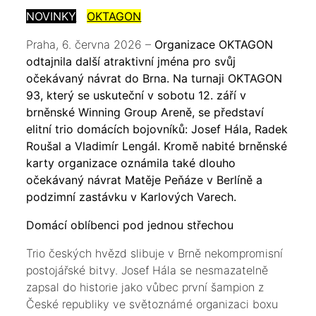
NOVINKY
OKTAGON
Praha, 6. června 2026 –
Organizace OKTAGON
odtajnila další atraktivní jména pro svůj
očekávaný návrat do Brna. Na turnaji OKTAGON
93, který se uskuteční v sobotu 12. září v
brněnské Winning Group Areně, se představí
elitní trio domácích bojovníků: Josef Hála, Radek
Roušal a Vladimír Lengál. Kromě nabité brněnské
karty organizace oznámila také dlouho
očekávaný návrat Matěje Peňáze v Berlíně a
podzimní zastávku v Karlových Varech.
Domácí oblíbenci pod jednou střechou
Trio českých hvězd slibuje v Brně nekompromisní
postojářské bitvy. Josef Hála se nesmazatelně
zapsal do historie jako vůbec první šampion z
České republiky ve světoznámé organizaci boxu