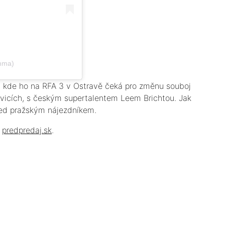
mma)
., kde ho na RFA 3 v Ostravě čeká pro změnu souboj
vicích, s českým supertalentem Leem Brichtou. Jak
před pražským nájezdníkem.
a
predpredaj.sk
.