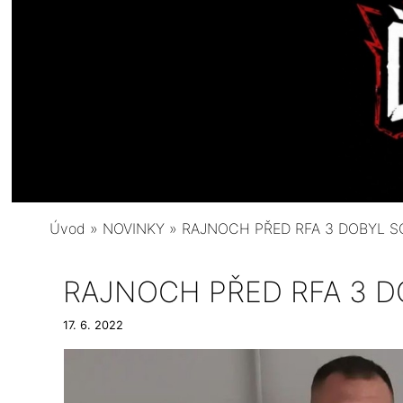
Úvod
»
NOVINKY
»
RAJNOCH PŘED RFA 3 DOBYL S
RAJNOCH PŘED RFA 3 D
17. 6. 2022