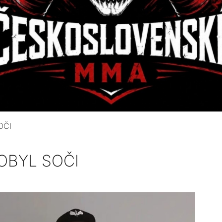
OČI
OBYL SOČI