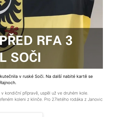
utečnila v ruské Soči. Na další nabité kartě se
 Rajnoch.
 v kondiční přípravě, uspěl už ve druhém kole.
feném koleni z klinče. Pro 27letého rodáka z Janovic