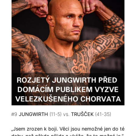
#9
JUNGWIRTH
(11-5) vs.
TRUŠČEK
(41-35)
„Jsem zrozen k boji. Věci jsou nemožné jen do té
doby, než někdo přijde a ukáže, že to možné je,“