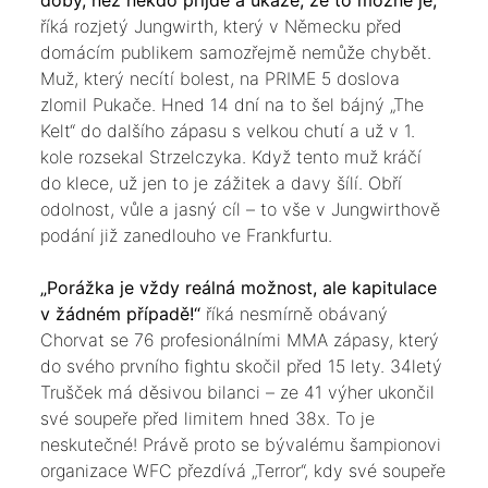
říká rozjetý Jungwirth, který v Německu před
domácím publikem samozřejmě nemůže chybět.
Muž, který necítí bolest, na PRIME 5 doslova
zlomil Pukače. Hned 14 dní na to šel bájný „The
Kelt“ do dalšího zápasu s velkou chutí a už v 1.
kole rozsekal Strzelczyka. Když tento muž kráčí
do klece, už jen to je zážitek a davy šílí. Obří
odolnost, vůle a jasný cíl – to vše v Jungwirthově
podání již zanedlouho ve Frankfurtu.
„Porážka je vždy reálná možnost, ale kapitulace
v žádném případě!“
říká nesmírně obávaný
Chorvat se 76 profesionálními MMA zápasy, který
do svého prvního fightu skočil před 15 lety. 34letý
Trušček má děsivou bilanci – ze 41 výher ukončil
své soupeře před limitem hned 38x. To je
neskutečné! Právě proto se bývalému šampionovi
organizace WFC přezdívá „Terror“, kdy své soupeře