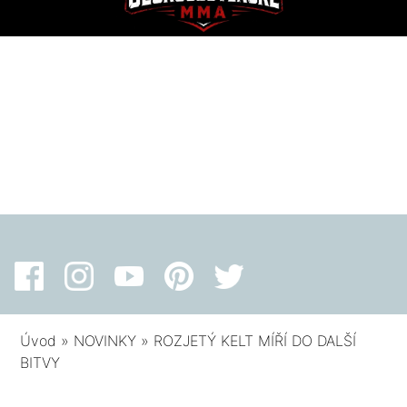
Úvod
»
NOVINKY
»
ROZJETÝ KELT MÍŘÍ DO DALŠÍ
BITVY