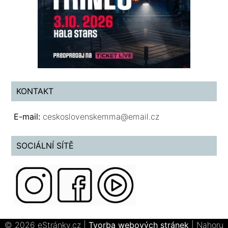
KONTAKT
E-mail:
ceskoslovenskemma@email.cz
SOCIÁLNÍ SÍTĚ
© 2026 eStránky.cz
|
Tvorba webových stránek
|
Nahoru