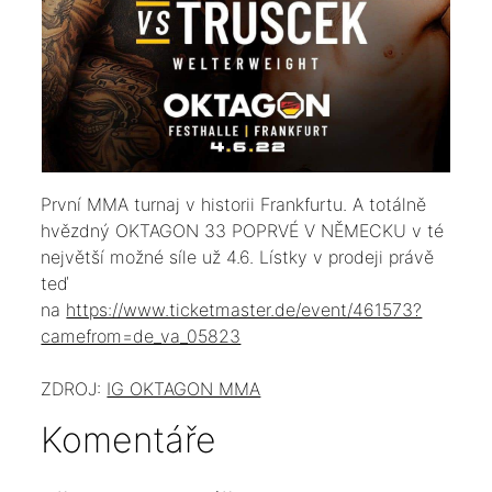
První MMA turnaj v historii Frankfurtu. A totálně
hvězdný OKTAGON 33 POPRVÉ V NĚMECKU v té
největší možné síle už 4.6. Lístky v prodeji právě
teď
na
https://www.ticketmaster.de/event/461573?
camefrom=de_va_05823
ZDROJ:
IG OKTAGON MMA
Komentáře