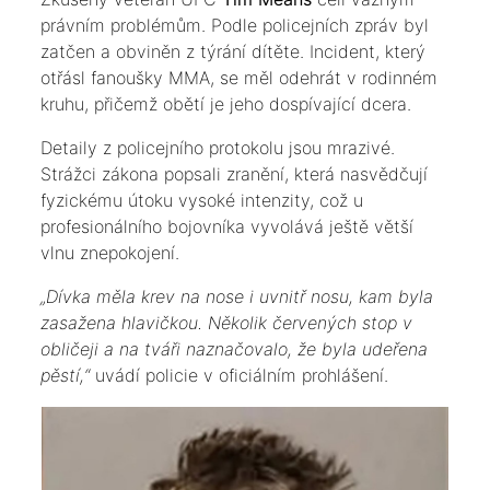
právním problémům. Podle policejních zpráv byl
zatčen a obviněn z týrání dítěte. Incident, který
otřásl fanoušky MMA, se měl odehrát v rodinném
kruhu, přičemž obětí je jeho dospívající dcera.
​Detaily z policejního protokolu jsou mrazivé.
Strážci zákona popsali zranění, která nasvědčují
fyzickému útoku vysoké intenzity, což u
profesionálního bojovníka vyvolává ještě větší
vlnu znepokojení.
​„Dívka měla krev na nose i uvnitř nosu, kam byla
zasažena hlavičkou. Několik červených stop v
obličeji a na tváři naznačovalo, že byla udeřena
pěstí,“
uvádí policie v oficiálním prohlášení.