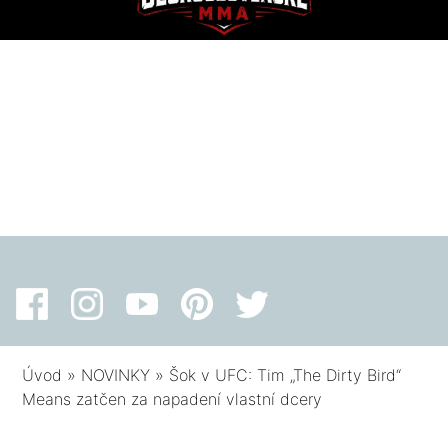
Úvod
»
NOVINKY
»
Šok v UFC: Tim „The Dirty Bird“
Means zatčen za napadení vlastní dcery