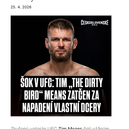
25. 4. 2026
​Zkušený veterán UFC
Tim Means
čelí vážným