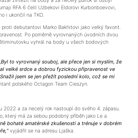
urnaji RFA 6 čelil Uzbekovi Eldorovi Kurbonboevovi,
ho i ukončil na TKO.
proti debutantovi Marko Bakhitovi jako velký favorit.
řipravenost. Po poměrně vyrovnaných úvodních dvou
pětiminutovku vyhrál na body u všech bodových
„Byl to vyrovnaný souboj, ale přece jen si myslím, že
zal velké srdce a dobrou fyzickou připravenost ve
Snažil jsem se jen přežít poslední kolo, což se mi
ntant polského Octagon Team Cieszyn.
nu 2022 a za necelý rok nastoupí do svého 4. zápasu.
o, který má za sebou podobný příběh jako Le a
ně bohaté amatérské zkušenosti a trénuje v dobrém
ře,“
vyjádřil se na adresu Ljaška.