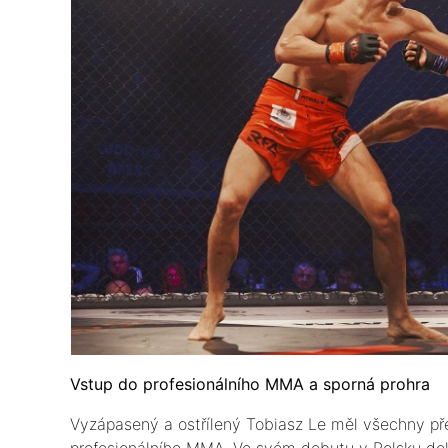
Vstup do profesionálního MMA a sporná prohra
Vyzápasený a ostřílený Tobiasz Le měl všechny př
profesionálního MMA. Ve svém debutu v Polsku doká