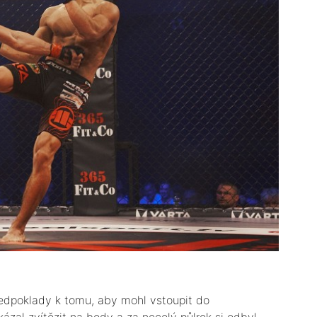
edpoklady k tomu, aby mohl vstoupit do
zal zvítězit na body a za necelý půlrok si odbyl