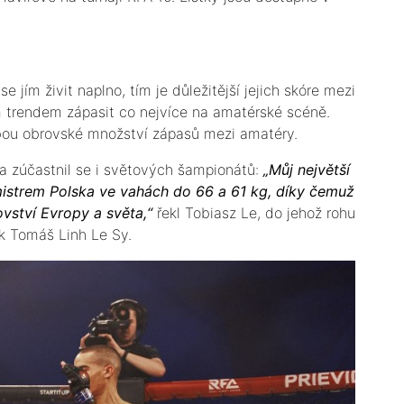
 jím živit naplno, tím je důležitější jejich skóre mezi
ím trendem zápasit co nejvíce na amatérské scéně.
ebou obrovské množství zápasů mezi amatéry.
a zúčastnil se i světových šampionátů:
„Můj největší
mistrem Polska ve vahách do 66 a 61 kg, díky čemuž
vství Evropy a světa,“
řekl Tobiasz Le, do jehož rohu
ík Tomáš Linh Le Sy.