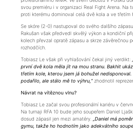
svou premiéru i v organizaci Real Fight Arena. Na t
proti kterému dominoval celá dvě kola a ve třetím 
Se skóre (2-0) nastupoval do svého dalšího zápasu 
Rakušan však předvedl skvělý výkon a kondiční p
kolech převzal opratě zápasu a skrze závěrečnou 
rozhodčích.
Tobiasz Le však při vyhlašování čekal jiný verdikt:
první dvě kola měla jít na mou stranu. Bakhit uká
třetím kole, kterou jsem já bohužel nedisponoval. 
podařilo, ale stálo mě to výhru,“
zhodnotil repreze
Návrat na vítěznou vlnu?
Tobiasz Le začal svou profesionální kariéru v červ
Na turnaji RFA 10 bude jeho soupeřem Daniel Ljašk
dosud zápasil jen mezi amatéry.
„Daniel má poměr
gymu, takže ho hodnotím jako adekvátního soupe