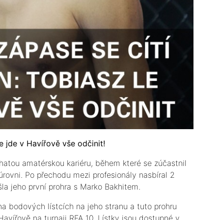
 jde v Havířově vše odčinit!
atou amatérskou kariéru, během které se zúčastnil
 úrovni. Po přechodu mezi profesionály nasbíral 2
šla jeho první prohra s Marko Bakhitem.
 na bodových lístcích na jeho stranu a tuto prohru
Havířově na turnaji RFA 10. Lístky jsou dostupné v