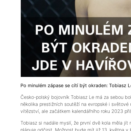
Po minulém zápase se cítí být okraden: Tobiasz Le
Česko-polský bojovník Tobiasz Le má za sebou boh
několika prestižních soutěží na evropské i světové
vítězství, ale začátkem kalendářního roku 2023 při
Tobiasz si nadále myslí, že první dvě kola měla jít
plánuje odčinit. Možnost bude mít již 13. května v 