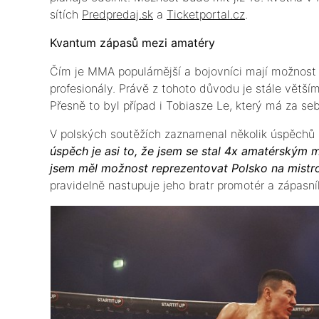
sítích
Predpredaj.sk
a
Ticketportal.cz
.
Kvantum zápasů mezi amatéry
Čím je MMA populárnější a bojovníci mají možnost se
profesionály. Právě z tohoto důvodu je stále větš
Přesně to byl případ i Tobiasze Le, který má za s
V polských soutěžích zaznamenal několik úspěchů 
úspěch je asi to, že jsem se stal 4x amatérským 
jsem měl možnost reprezentovat Polsko na mistro
pravidelně nastupuje jeho bratr promotér a zápasn