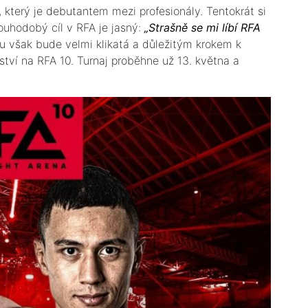
 který je debutantem mezi profesionály. Tentokrát si
louhodobý cíl v RFA je jasný:
„Strašně se mi líbí RFA
u však bude velmi klikatá a důležitým krokem k
ství na RFA 10. Turnaj proběhne už 13. května a