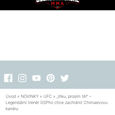
Úvod
»
NOVINKY
»
UFC
»
„Vlku, prosím tě!“ –
Legendární trenér GSPho chce zachránit Chimaevovu
kariéru