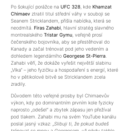
​Po šokující porážce na
UFC 328
, kde
Khamzat
Chimaev
ztratil titul střední váhy v souboji se
Seanem Stricklandem, přišla nabídka, která se
neodmítá.
Firas Zahabi
, hlavní stratég slavného
montrealského
Tristar Gymu
, veřejně prosí
čečenského bojovníka, aby se přestěhoval do
Kanady a začal trénovat pod jeho vedením a
dohledem legendárního
Georgese St-Pierra
.
Zahabi věří, že dokáže vyřešit největší slabinu
„Vlka“ – jeho fyzičku a hospodaření s energií, které
ho v pětikolové bitvě se Stricklandem zcela
zradily.
​Důvodem této veřejné prosby byl Chimaevův
výkon, kdy po dominantním prvním kole fyzicky
naprosto „odešel“ a zbytek zápasu jen přežíval
pod tlakem. Zahabi mu na svém YouTube kanálu
poslal jasný vzkaz:
„Slibuji ti, že pokud budeš
trénovat se mnou a Georgesem, už nikdy takhle