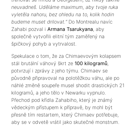
neuvadneš. Uděláme maximum, aby tvoje ruka
vyletěla nahoru, bez ohledu na to, kolik hodin
budeme muset drilovat.“
Do Montrealu navíc
Zahabi pozval i
Armana Tsarukyana
, aby
společně vytvořili elitní tým zaměřený na
špičkový pohyb a vytrvalost.
​Spekulace o tom, že za Chimaevovým kolapsem
stál brutální váhový škrt ze
100 kilogramů
,
potvrzují i zprávy z jeho týmu. Chimaev se
původně připravoval na polotěžkou váhu, ale po
náhlé změně soupeře musel shodit drastických 21
kilogramů, a jeho tělo v Newarku vypnulo.
Přechod pod křídla Zahabiho, který je známý
vědeckým přístupem k přípravě, by mohl být
přesně tím restartem, který Chimaev potřebuje,
aby se v odvetě vrátil jako skutečné monstrum.