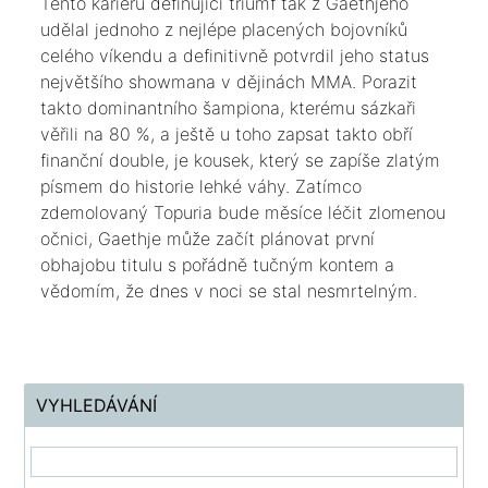
​Tento kariéru definující triumf tak z Gaethjeho
udělal jednoho z nejlépe placených bojovníků
celého víkendu a definitivně potvrdil jeho status
největšího showmana v dějinách MMA. Porazit
takto dominantního šampiona, kterému sázkaři
věřili na 80 %, a ještě u toho zapsat takto obří
finanční double, je kousek, který se zapíše zlatým
písmem do historie lehké váhy. Zatímco
zdemolovaný Topuria bude měsíce léčit zlomenou
očnici, Gaethje může začít plánovat první
obhajobu titulu s pořádně tučným kontem a
vědomím, že dnes v noci se stal nesmrtelným.
VYHLEDÁVÁNÍ