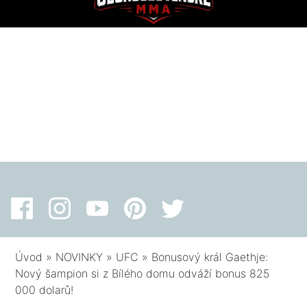
Úvod
»
NOVINKY
»
UFC
»
Bonusový král Gaethje:
Nový šampion si z Bílého domu odváží bonus 825
000 dolarů!