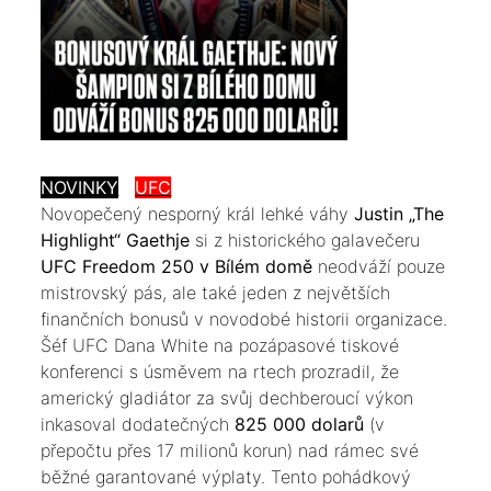
NOVINKY
UFC
​Novopečený nesporný král lehké váhy
Justin „The
Highlight“ Gaethje
si z historického galavečeru
UFC Freedom 250 v Bílém domě
neodváží pouze
mistrovský pás, ale také jeden z největších
finančních bonusů v novodobé historii organizace.
Šéf UFC Dana White na pozápasové tiskové
konferenci s úsměvem na rtech prozradil, že
americký gladiátor za svůj dechberoucí výkon
inkasoval dodatečných
825 000 dolarů
(v
přepočtu přes 17 milionů korun) nad rámec své
běžné garantované výplaty. Tento pohádkový