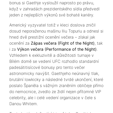
bonus si Gaethje vysloužil naprosto po právu,
když v zahradách prezidentského sídla předvedl
jeden z nejlepších výkonů své bohaté kariéry.
​Americký vyzyvatel totiž v kleci doslova zničil
dosud neporaženou mašinu Iliu Topuriu a odnesl si
hned dvě prestižní ocenění večera – získal jak
ocenění za
Zápas večera (Fight of the Night)
, tak
i za
Výkon večera (Performance of the Night)
.
Vzhledem k exkluzivitě a důležitosti turnaje v
Bílém domě se vedení UFC rozhodlo standardní
padesátitisícové bonusy pro tento večer
astronomicky navýšit. Gaethjeho neúnavný tlak,
brutální lowkicky a následné tvrdé ukončení, které
poslalo Španěla s vážným zraněním obličeje přímo
do nemocnice, zvedlo ze židlí nejen přítomné VIP
celebrity, ale i celé vedení organizace v čele s
Danou Whitem.