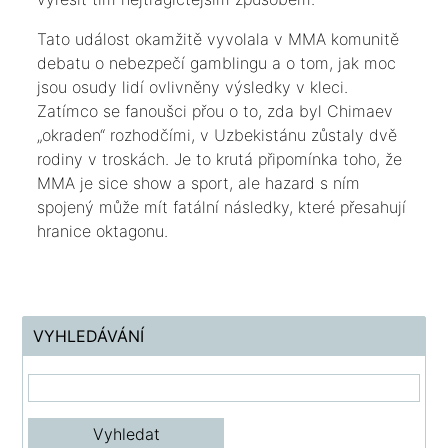
​Tato událost okamžitě vyvolala v MMA komunitě
debatu o nebezpečí gamblingu a o tom, jak moc
jsou osudy lidí ovlivněny výsledky v kleci.
Zatímco se fanoušci přou o to, zda byl Chimaev
„okraden“ rozhodčími, v Uzbekistánu zůstaly dvě
rodiny v troskách. Je to krutá připomínka toho, že
MMA je sice show a sport, ale hazard s ním
spojený může mít fatální následky, které přesahují
hranice oktagonu.
VYHLEDÁVÁNÍ