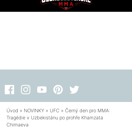
Úvod
»
NOVINKY
»
UFC
»
Černý den pro MMA:
Tragédie v Uzbekistánu po prohře Khamzata
Chimaeva