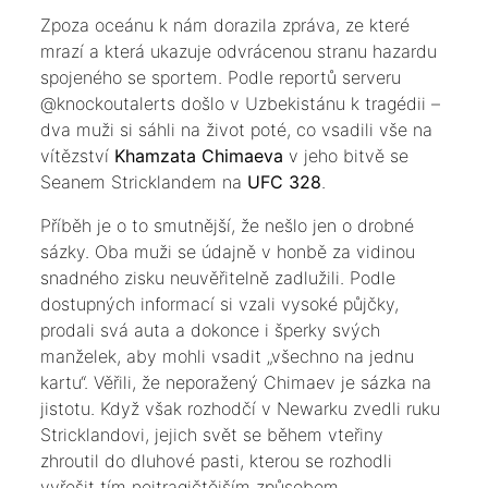
​Zpoza oceánu k nám dorazila zpráva, ze které
mrazí a která ukazuje odvrácenou stranu hazardu
spojeného se sportem. Podle reportů serveru
@knockoutalerts došlo v Uzbekistánu k tragédii –
dva muži si sáhli na život poté, co vsadili vše na
vítězství
Khamzata Chimaeva
v jeho bitvě se
Seanem Stricklandem na
UFC 328
.
​Příběh je o to smutnější, že nešlo jen o drobné
sázky. Oba muži se údajně v honbě za vidinou
snadného zisku neuvěřitelně zadlužili. Podle
dostupných informací si vzali vysoké půjčky,
prodali svá auta a dokonce i šperky svých
manželek, aby mohli vsadit „všechno na jednu
kartu“. Věřili, že neporažený Chimaev je sázka na
jistotu. Když však rozhodčí v Newarku zvedli ruku
Stricklandovi, jejich svět se během vteřiny
zhroutil do dluhové pasti, kterou se rozhodli
vyřešit tím nejtragičtějším způsobem.