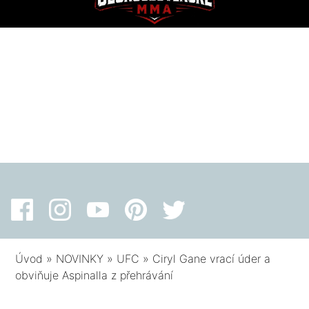
Úvod
»
NOVINKY
»
UFC
»
Ciryl Gane vrací úder a
obviňuje Aspinalla z přehrávání