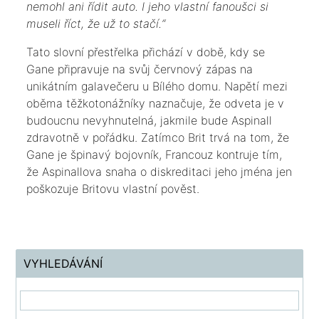
nemohl ani řídit auto. I jeho vlastní fanoušci si
museli říct, že už to stačí.“
​Tato slovní přestřelka přichází v době, kdy se
Gane připravuje na svůj červnový zápas na
unikátním galavečeru u Bílého domu. Napětí mezi
oběma těžkotonážníky naznačuje, že odveta je v
budoucnu nevyhnutelná, jakmile bude Aspinall
zdravotně v pořádku. Zatímco Brit trvá na tom, že
Gane je špinavý bojovník, Francouz kontruje tím,
že Aspinallova snaha o diskreditaci jeho jména jen
poškozuje Britovu vlastní pověst.
VYHLEDÁVÁNÍ