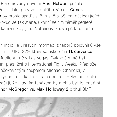
. Renomovaný novinář
Ariel Helwani
přišel s
že oficiální potvrzení dalšího zápasu
Conora
a
by mohlo spatřit světlo světa během následujících
 Pokud se tak stane, ukončí se tím téměř pětileté
okamžik, kdy „The Notorious“ znovu překročí práh
h indicií a uniklých informací z táborů bojovníků vše
turnaji UFC 329, který se uskuteční
11. července
obile Areně v Las Vegas. Galavečer má být
ím prestižního International Fight Weeku. Přestože
 očekávaným soupeřem Michael Chandler, v
 týdnech se karta začala obracet. Helwani a další
načují, že hlavním tahákem by mohla být legendární
nor McGregor vs. Max Holloway 2
o titul BMF.