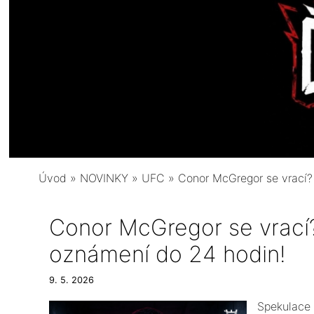
Úvod
»
NOVINKY
»
UFC
»
Conor McGregor se vrací? 
Conor McGregor se vrací? 
oznámení do 24 hodin!
9. 5. 2026
​Spekulace