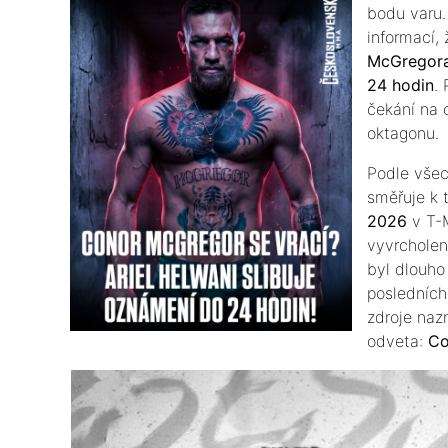
bodu varu
informací, 
McGregor
24 hodin
.
čekání na 
oktagonu.
​Podle všec
směřuje k 
2026
v T-M
vyvrcholen
byl dlouho
posledních
zdroje naz
odveta:
Co