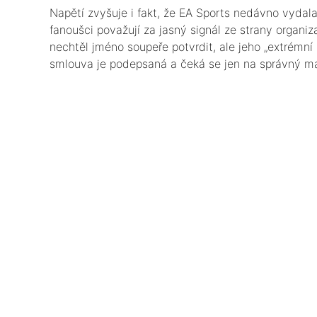
​Napětí zvyšuje i fakt, že EA Sports nedávno vydala
fanoušci považují za jasný signál ze strany organi
nechtěl jméno soupeře potvrdit, ale jeho „extrémn
smlouva je podepsaná a čeká se jen na správný m