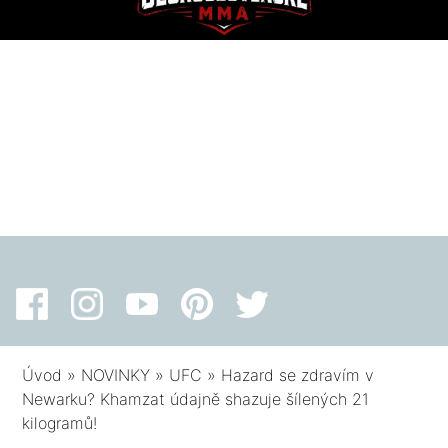
Úvod
»
NOVINKY
»
UFC
»
Hazard se zdravím v
Newarku? Khamzat údajně shazuje šílených 21
kilogramů!