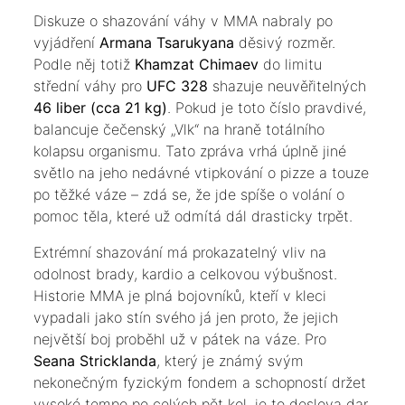
Diskuze o shazování váhy v MMA nabraly po
vyjádření
Armana Tsarukyana
děsivý rozměr.
Podle něj totiž
Khamzat Chimaev
do limitu
střední váhy pro
UFC 328
shazuje neuvěřitelných
46 liber (cca 21 kg)
. Pokud je toto číslo pravdivé,
balancuje čečenský „Vlk“ na hraně totálního
kolapsu organismu. Tato zpráva vrhá úplně jiné
světlo na jeho nedávné vtipkování o pizze a touze
po těžké váze – zdá se, že jde spíše o volání o
pomoc těla, které už odmítá dál drasticky trpět.
​Extrémní shazování má prokazatelný vliv na
odolnost brady, kardio a celkovou výbušnost.
Historie MMA je plná bojovníků, kteří v kleci
vypadali jako stín svého já jen proto, že jejich
největší boj proběhl už v pátek na váze. Pro
Seana Stricklanda
, který je známý svým
nekonečným fyzickým fondem a schopností držet
vysoké tempo po celých pět kol, je to doslova dar