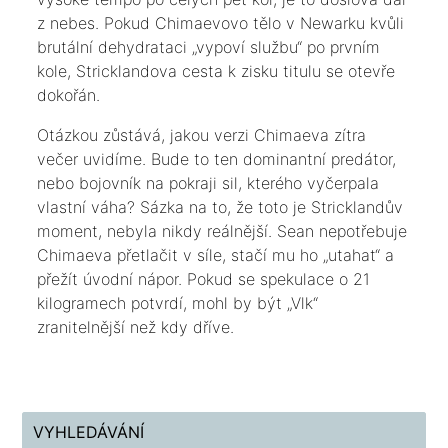
z nebes. Pokud Chimaevovo tělo v Newarku kvůli
brutální dehydrataci „vypoví službu“ po prvním
kole, Stricklandova cesta k zisku titulu se otevře
dokořán.
​Otázkou zůstává, jakou verzi Chimaeva zítra
večer uvidíme. Bude to ten dominantní predátor,
nebo bojovník na pokraji sil, kterého vyčerpala
vlastní váha? Sázka na to, že toto je Stricklandův
moment, nebyla nikdy reálnější. Sean nepotřebuje
Chimaeva přetlačit v síle, stačí mu ho „utahat“ a
přežít úvodní nápor. Pokud se spekulace o 21
kilogramech potvrdí, mohl by být „Vlk“
zranitelnější než kdy dříve.
VYHLEDÁVÁNÍ