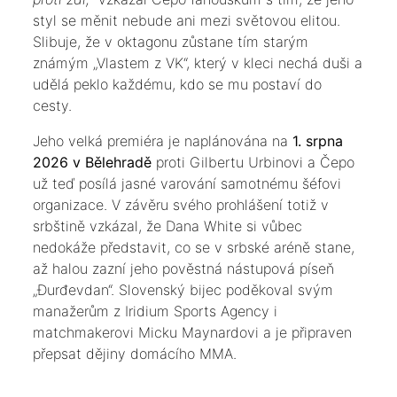
styl se měnit nebude ani mezi světovou elitou.
Slibuje, že v oktagonu zůstane tím starým
známým „Vlastem z VK“, který v kleci nechá duši a
udělá peklo každému, kdo se mu postaví do
cesty.
​Jeho velká premiéra je naplánována na
1. srpna
2026 v Bělehradě
proti Gilbertu Urbinovi a Čepo
už teď posílá jasné varování samotnému šéfovi
organizace. V závěru svého prohlášení totiž v
srbštině vzkázal, že Dana White si vůbec
nedokáže představit, co se v srbské aréně stane,
až halou zazní jeho pověstná nástupová píseň
„Đurđevdan“. Slovenský bijec poděkoval svým
manažerům z Iridium Sports Agency i
matchmakerovi Micku Maynardovi a je připraven
přepsat dějiny domácího MMA.