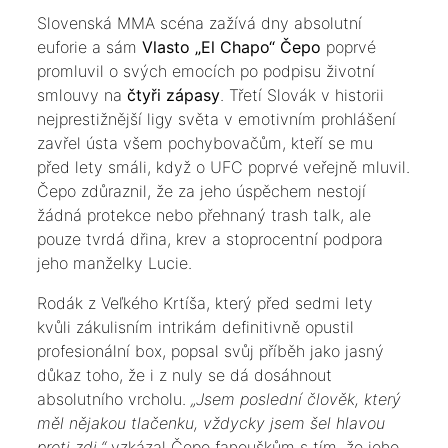
​Slovenská MMA scéna zažívá dny absolutní
euforie a sám
Vlasto „El Chapo“ Čepo
poprvé
promluvil o svých emocích po podpisu životní
smlouvy na
čtyři zápasy
. Třetí Slovák v historii
nejprestižnější ligy světa v emotivním prohlášení
zavřel ústa všem pochybovačům, kteří se mu
před lety smáli, když o UFC poprvé veřejně mluvil.
Čepo zdůraznil, že za jeho úspěchem nestojí
žádná protekce nebo přehnaný trash talk, ale
pouze tvrdá dřina, krev a stoprocentní podpora
jeho manželky Lucie.
​Rodák z Veľkého Krtíša, který před sedmi lety
kvůli zákulisním intrikám definitivně opustil
profesionální box, popsal svůj příběh jako jasný
důkaz toho, že i z nuly se dá dosáhnout
absolutního vrcholu.
„Jsem poslední člověk, který
měl nějakou tlačenku, vždycky jsem šel hlavou
proti zdi,“
vzkázal Čepo fanouškům s tím, že jeho