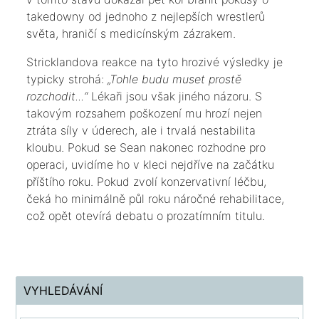
takedowny od jednoho z nejlepších wrestlerů
světa, hraničí s medicínským zázrakem.
​Stricklandova reakce na tyto hrozivé výsledky je
typicky strohá:
„Tohle budu muset prostě
rozchodit...“
Lékaři jsou však jiného názoru. S
takovým rozsahem poškození mu hrozí nejen
ztráta síly v úderech, ale i trvalá nestabilita
kloubu. Pokud se Sean nakonec rozhodne pro
operaci, uvidíme ho v kleci nejdříve na začátku
příštího roku. Pokud zvolí konzervativní léčbu,
čeká ho minimálně půl roku náročné rehabilitace,
což opět otevírá debatu o prozatímním titulu.
VYHLEDÁVÁNÍ