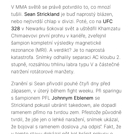
​V MMA světě se právě potvrdilo to, co mnozí
tušili.
Sean Strickland
je buď naprostý blázen,
nebo nejtvrdší chlap v divizi. Poté, co na
UFC
328
v Newarku šokoval svět a uštědřil Khamzatu
Chimaevovi první prohru v kariéře, zveřejnil
šampion kompletní výsledky magnetické
rezonance (MRI). A verdikt? Je to naprostá
katastrofa. Snímky odhalily separaci AC kloubu 2.
stupně, rozsáhlou trhlinu labra typu V a částečné
natržení rotátorové manžety.
​Zranění si Sean přivodil pouhé čtyři dny před
zápasem, v úterý během fight weeku. Při sparingu
s šampionem PFL
Johnnym Eblenem
se
Strickland pokusil ubránit takedown, ale dopadl
ramenem přímo na tvrdou zem. Přestože původně
tvrdil, že jde jen o lehké naražení, snímek ukázal,
že bojoval s ramenem doslova „na odpis“. Fakt, že
v tomto stavu dokázal pět kol bránit pokusy o