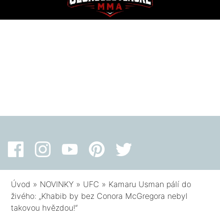
Úvod
»
NOVINKY
»
UFC
»
Kamaru Usman pálí do
živého: „Khabib by bez Conora McGregora nebyl
takovou hvězdou!“