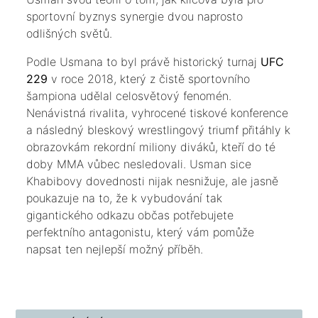
sportovní byznys synergie dvou naprosto
odlišných světů.
​Podle Usmana to byl právě historický turnaj
UFC
229
v roce 2018, který z čistě sportovního
šampiona udělal celosvětový fenomén.
Nenávistná rivalita, vyhrocené tiskové konference
a následný bleskový wrestlingový triumf přitáhly k
obrazovkám rekordní miliony diváků, kteří do té
doby MMA vůbec nesledovali. Usman sice
Khabibovy dovednosti nijak nesnižuje, ale jasně
poukazuje na to, že k vybudování tak
gigantického odkazu občas potřebujete
perfektního antagonistu, který vám pomůže
napsat ten nejlepší možný příběh.