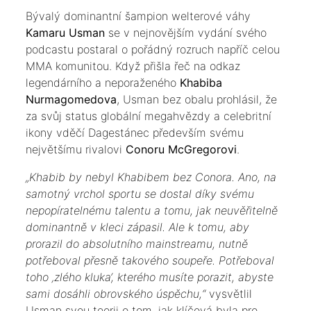
​Bývalý dominantní šampion welterové váhy
Kamaru Usman
se v nejnovějším vydání svého
podcastu postaral o pořádný rozruch napříč celou
MMA komunitou. Když přišla řeč na odkaz
legendárního a neporaženého
Khabiba
Nurmagomedova
, Usman bez obalu prohlásil, že
za svůj status globální megahvězdy a celebritní
ikony vděčí Dagestánec především svému
největšímu rivalovi
Conoru McGregorovi
.
​„Khabib by nebyl Khabibem bez Conora. Ano, na
samotný vrchol sportu se dostal díky svému
nepopíratelnému talentu a tomu, jak neuvěřitelně
dominantně v kleci zápasil. Ale k tomu, aby
prorazil do absolutního mainstreamu, nutně
potřeboval přesně takového soupeře. Potřeboval
toho ‚zlého kluka‘, kterého musíte porazit, abyste
sami dosáhli obrovského úspěchu,“
vysvětlil
Usman svou teorii o tom, jak klíčová byla pro