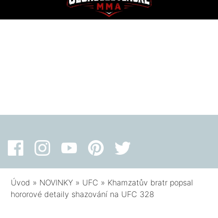
Úvod
»
NOVINKY
»
UFC
»
Khamzatův bratr popsal
hororové detaily shazování na UFC 328