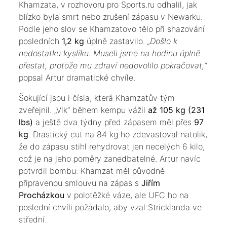
Khamzata, v rozhovoru pro Sports.ru odhalil, jak
blízko byla smrt nebo zrušení zápasu v Newarku.
Podle jeho slov se Khamzatovo tělo při shazování
posledních
1,2 kg
úplně zastavilo.
„Došlo k
nedostatku kyslíku. Museli jsme na hodinu úplně
přestat, protože mu zdraví nedovolilo pokračovat,“
popsal Artur dramatické chvíle.
​Šokující jsou i čísla, která Khamzatův tým
zveřejnil. „Vlk“ během kempu vážil
až 105 kg (231
lbs)
a ještě dva týdny před zápasem měl přes
97
kg
. Drastický cut na 84 kg ho zdevastoval natolik,
že do zápasu stihl rehydrovat jen necelých 6 kilo,
což je na jeho poměry zanedbatelné. Artur navíc
potvrdil bombu: Khamzat měl původně
připravenou smlouvu na zápas s
Jiřím
Procházkou
v polotěžké váze, ale UFC ho na
poslední chvíli požádalo, aby vzal Stricklanda ve
střední.