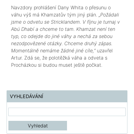
​Navzdory prohlášení Dany Whita o přesunu o
váhu výš má Khamzatův tým jiný plán.
„Požádali
jsme o odvetu se Stricklandem. V říjnu je turnaj v
Abú Dhabí a chceme to tam. Khamzat není ten
typ, co odejde do jiné váhy a nechá za sebou
nezodpovězené otázky. Chceme druhý zápas.
Momentálně nemáme žádné jiné cíle,“
uzavřel
Artur. Zdá se, že polotěžká váha a odveta s
Procházkou si budou muset ještě počkat.​
VYHLEDÁVÁNÍ