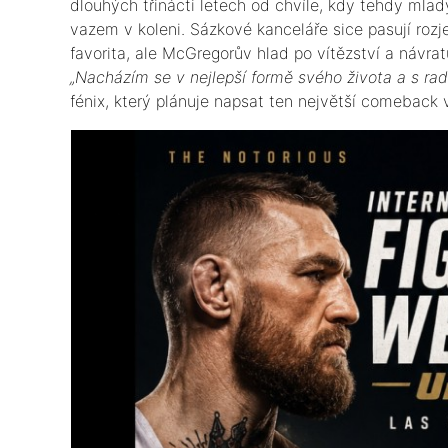
dlouhých třinácti letech od chvíle, kdy tehdy mla
vazem v koleni. Sázkové kanceláře sice pasují roz
favorita, ale McGregorův hlad po vítězství a návrat
„Nacházím se v nejlepší formě svého života a s rad
fénix, který plánuje napsat ten největší comeback v