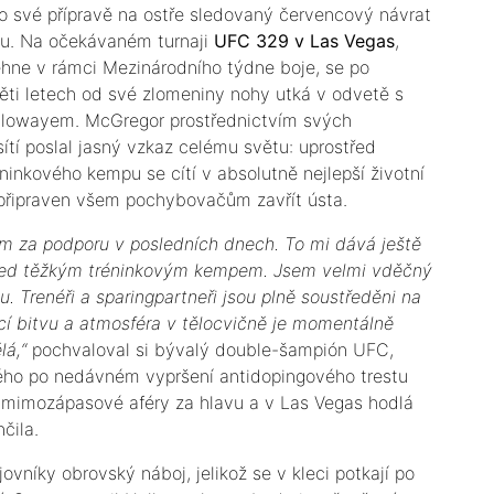
 o své přípravě na ostře sledovaný červencový návrat
u. Na očekávaném turnaji
UFC 329 v Las Vegas
,
ěhne v rámci Mezinárodního týdne boje, se po
ěti letech od své zlomeniny nohy utká v odvetě s
lowayem. McGregor prostřednictvím svých
sítí poslal jasný vzkaz celému světu: uprostřed
ninkového kempu se cítí v absolutně nejlepší životní
 připraven všem pochybovačům zavřít ústa.
šem za podporu v posledních dnech. To mi dává ještě
před těžkým tréninkovým kempem. Jsem velmi vděčný
 Trenéři a sparingpartneři jsou plně soustředěni na
cí bitvu a atmosféra v tělocvičně je momentálně
lá,“
pochvaloval si bývalý double-šampión UFC,
ého po nedávném vypršení antidopingového trestu
y mimozápasové aféry za hlavu a v Las Vegas hodlá
čila.
vníky obrovský náboj, jelikož se v kleci potkají po