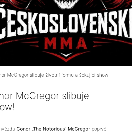
nor McGregor slibuje životní formu a šokující show!
onor McGregor slibuje
how!
ahvězda
Conor „The Notorious“ McGregor
poprvé