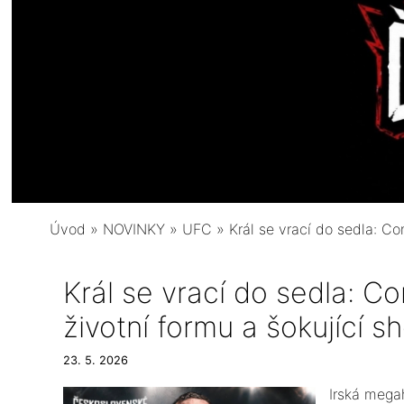
Úvod
»
NOVINKY
»
UFC
»
Král se vrací do sedla: Co
Král se vrací do sedla: C
životní formu a šokující s
23. 5. 2026
​Irská meg