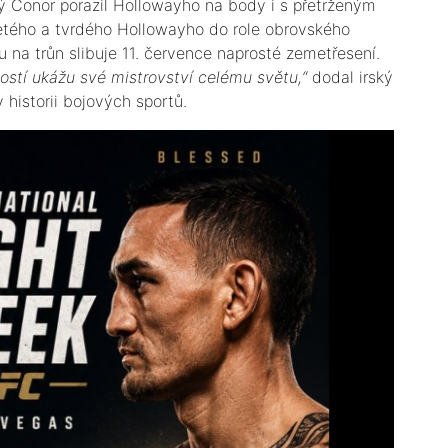
dý Conor porazil Hollowayho na body i s přetrženým
jetého a tvrdého Hollowayho do role obrovského
u na trůn slibuje 11. července naprosté zemetřesení.
ostí ukážu své mistrovství celému světu,“
dodal irský
 historii bojových sportů.