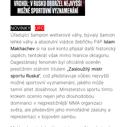
NOVINKY
UFC
​Úřadující šampion welterové váhy, bývalý šamion
lehké váhy a absolutní vládce žebříčku P4P
Islam
Makhachev
si na své konto připsal další historický
úspěch, tentokrát však mimo hranice oktagonu.
Dagestánský fenomén byl oficiálně oceněn
prestižním státním titulem
„Zasloužilý mistr
sportu Ruska“
, což představuje vůbec nejvyšší
možné sportovní vyznamenání, jakého může
tamní atlet dosáhnout. Ministerstvo sportu tímto
krokem ocenilo nejen jeho dlouhodobou
dominanci v nejprestižnější MMA organizaci
světa, ale především jeho mimořádné zásluhy a
reprezentaci v bojovém sambu.