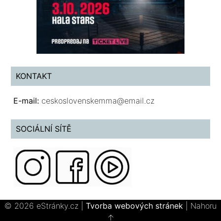
KONTAKT
E-mail:
ceskoslovenskemma@email.cz
SOCIÁLNÍ SÍTĚ
© 2026 eStránky.cz
|
Tvorba webových stránek
|
Nahoru
↑