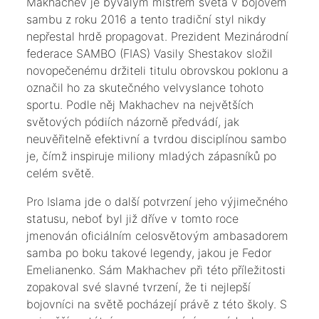
​Makhachev je bývalým mistrem světa v bojovém
sambu z roku 2016 a tento tradiční styl nikdy
nepřestal hrdě propagovat. Prezident Mezinárodní
federace SAMBO (FIAS) Vasily Shestakov složil
novopečenému držiteli titulu obrovskou poklonu a
označil ho za skutečného velvyslance tohoto
sportu. Podle něj Makhachev na největších
světových pódiích názorně předvádí, jak
neuvěřitelně efektivní a tvrdou disciplínou sambo
je, čímž inspiruje miliony mladých zápasníků po
celém světě.
​Pro Islama jde o další potvrzení jeho výjimečného
statusu, neboť byl již dříve v tomto roce
jmenován oficiálním celosvětovým ambasadorem
samba po boku takové legendy, jakou je Fedor
Emelianenko. Sám Makhachev při této příležitosti
zopakoval své slavné tvrzení, že ti nejlepší
bojovníci na světě pocházejí právě z této školy. S