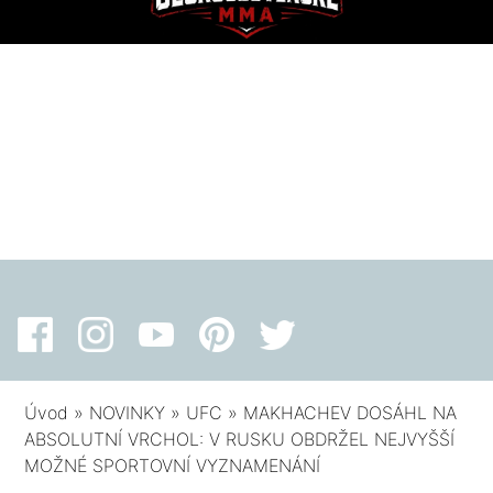
Úvod
»
NOVINKY
»
UFC
»
MAKHACHEV DOSÁHL NA
ABSOLUTNÍ VRCHOL: V RUSKU OBDRŽEL NEJVYŠŠÍ
MOŽNÉ SPORTOVNÍ VYZNAMENÁNÍ