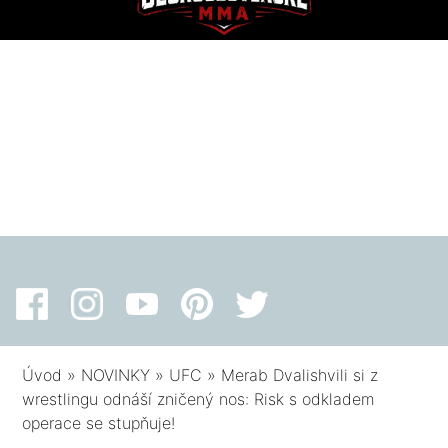
Úvod
»
NOVINKY
»
UFC
»
Merab Dvalishvili si z
wrestlingu odnáší zničený nos: Risk s odkladem
operace se stupňuje!