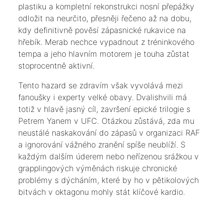
plastiku a kompletní rekonstrukci nosní přepážky
odložit na neurčito, přesněji řečeno až na dobu,
kdy definitivně pověsí zápasnické rukavice na
hřebík. Merab nechce vypadnout z tréninkového
tempa a jeho hlavním motorem je touha zůstat
stoprocentně aktivní.
​Tento hazard se zdravím však vyvolává mezi
fanoušky i experty velké obavy. Dvalishvili má
totiž v hlavě jasný cíl, završení epické trilogie s
Petrem Yanem v UFC. Otázkou zůstává, zda mu
neustálé naskakování do zápasů v organizaci RAF
a ignorování vážného zranění spíše neublíží. S
každým dalším úderem nebo neřízenou srážkou v
grapplingových výměnách riskuje chronické
problémy s dýcháním, které by ho v pětikolových
bitvách v oktagonu mohly stát klíčové kardio.