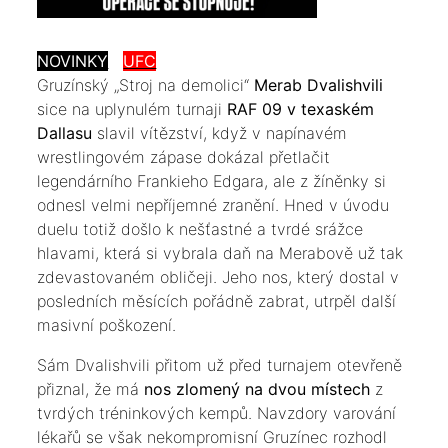
NOVINKY
UFC
​Gruzínský „Stroj na demolici“
Merab Dvalishvili
sice na uplynulém turnaji
RAF 09 v texaském
Dallasu
slavil vítězství, když v napínavém
wrestlingovém zápase dokázal přetlačit
legendárního Frankieho Edgara, ale z žíněnky si
odnesl velmi nepříjemné zranění. Hned v úvodu
duelu totiž došlo k nešťastné a tvrdé srážce
hlavami, která si vybrala daň na Merabově už tak
zdevastovaném obličeji. Jeho nos, který dostal v
posledních měsících pořádně zabrat, utrpěl další
masivní poškození.
​Sám Dvalishvili přitom už před turnajem otevřeně
přiznal, že má
nos zlomený na dvou místech
z
tvrdých tréninkových kempů. Navzdory varování
lékařů se však nekompromisní Gruzínec rozhodl