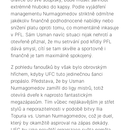
extrémně hluboko do kapsy. Podle vyjádření
managementu Nurmagomedov striktně odmítne
jakékoliv finančně podhodnocené nabídky nebo
snížení platu oproti tomu, co momentálně inkasuje
v PFL. Sám Usman navíc situaci nijak nehrotí a
otevřeně přiznal, že mu setrvání pod křídly PFL
dává smysl, cítí se tam skvěle a sportovně i
finančně je tam maximálně spokojený.
​Z pohledu fanoušků by však bylo obrovským
hříchem, kdyby UFC tuto jedinečnou šanci
propáslo. Představa, že by Usman
Nurmagomedov zamířil do ligy mistrů, totiž
otevírá dveře k naprosto fantastickým
megazápasům. Tím vůbec nejlákavějším je střet
stylů a neporazitelnosti v podobě bitvy Ilia
Topuria vs. Usman Nurmagomedov, což je duel,
který by okamžitě aspiroval na zápas dekády.
UFC by jako největší organizace světa neměla