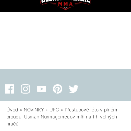
Úvod
»
NOVINKY
»
UFC
»
Přestupové léto v plném
proudu: Usman Nurmagomedov míří na trh volných
hráčů!