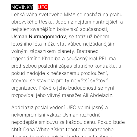
NOVINKY
UFC
​Lehká váha světového MMA se nachází na prahu
obrovského třesku. Jeden z nejdominantnějších a
nejtalentovanějších bojovníků současnosti,
Usman Nurmagomedov
, se totiž už během
letošního léta může stát vůbec nejžádanějším
volným zápasníkem planety. Bratranec
legendárního Khabiba a současný král PFL má
před sebou poslední zápas platného kontraktu, a
pokud nedojde k nečekanému prodloužení,
otevřou se stavidla pro ty největší světové
organizace. Právě o jeho budoucnosti se nyní
rozpovídal jeho vlivný manažer Ali Abdelaziz.
​Abdelaziz poslal vedení UFC velmi jasný a
nekompromisní vzkaz: Usman rozhodně
nepodepíše smlouvu za každou cenu. Pokud bude
chtít Dana White získat tohoto neporaženého
dravce do své soupisky, bude muset sáhnout