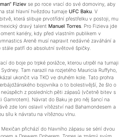
aman“ Fiziev
se po roce vrací do své domoviny, aby
na stal hlavní hvězdou turnaje
UFC Baku
. V
bitvě, která slibuje prvotřídní přestřelku v postoji, mu
 mexický dravý talent
Manuel Torres
. Pro Fizieva jde
moment kariéry, kdy před vlastním publikem v
ymnastics Areně musí napravit nedávné zaváhání a
 stále patří do absolutní světové špičky.
vrací do boje po trpké porážce, kterou utrpěl na turnaji
 Sydney. Tam narazil na rozjetého Mauricia Ruffyho,
okázal ukončit via TKO ve druhém kole. Tato prohra
erbájdžánského bojovníka o to bolestivější, že šlo o
ý neúspěch z posledních pěti zápasů (včetně bitev s
i Gamrotem). Návrat do Baku je pro něj šancí na
právě zde loni oslavil vítězství nad Bahamondesem a
 sílu k návratu na vítěznou vlnu.
. Mexičan přichází do hlavního zápasu se sérií dvou
wsonem a Drewem Doberem. Torres je známý svým