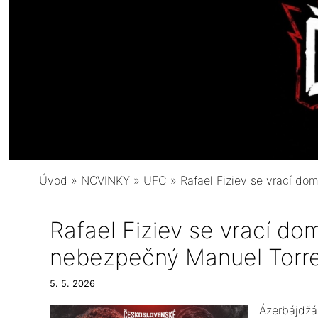
Úvod
»
NOVINKY
»
UFC
»
Rafael Fiziev se vrací d
Rafael Fiziev se vrací do
nebezpečný Manuel Torr
5. 5. 2026
​Ázerbájdžá