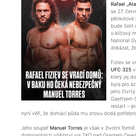
Rafael „At
se 27. červ
pětikolové 
bude čelit
o klíčový 
National G
dokázat, že
​Fiziev se 
UFC 325
v
který jej d
byla pro áz
jeho čtvrt
Gaethjem č
restart – 
nyní věří, že domácí půda mu znovu dodá potřebnou
​Jeho soupeř
Manuel Torres
je však v životní formě
dominantních vítězství via TKO nad Grantem Da