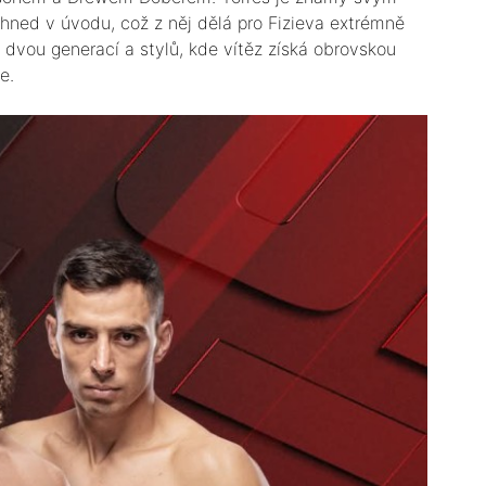
hned v úvodu, což z něj dělá pro Fizieva extrémně
dvou generací a stylů, kde vítěz získá obrovskou
.​