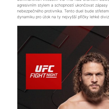
agresivním stylem a schopností ukončovat zápasy 
nebezpečného protivníka. Tento duel bude střetem 
dynamiku pro útok na ty nejvyšší příčky lehké divize