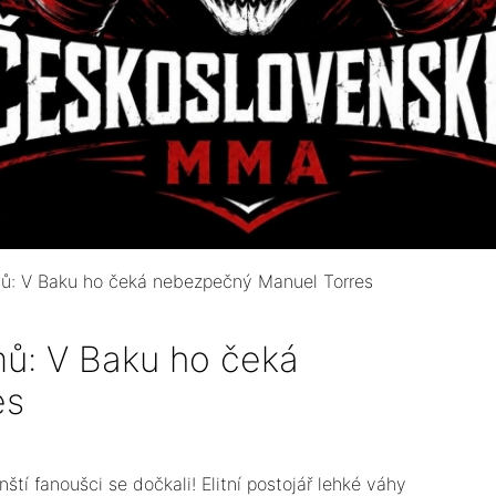
omů: V Baku ho čeká nebezpečný Manuel Torres
mů: V Baku ho čeká
es
nští fanoušci se dočkali! Elitní postojář lehké váhy