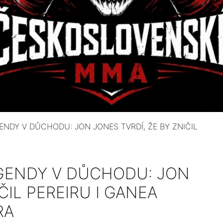
ENDY V DŮCHODU: JON JONES TVRDÍ, ŽE BY ZNIČIL
EGENDY V DŮCHODU: JON
ČIL PEREIRU I GANEA
RA