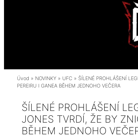
Úvod
»
NOVINKY
»
UFC
»
ŠÍLENÉ PROHLÁŠENÍ LEG
PEREIRU I GANEA BĚHEM JEDNOHO VEČERA
ŠÍLENÉ PROHLÁŠENÍ L
JONES TVRDÍ, ŽE BY ZNI
BĚHEM JEDNOHO VEČE