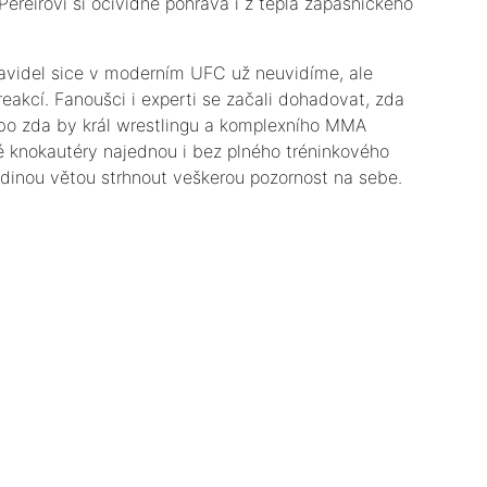
Pereirovi si očividně pohrává i z tepla zápasnického
pravidel sice v moderním UFC už neuvidíme, ale
eakcí. Fanoušci i experti se začali dohadovat, zda
nebo zda by král wrestlingu a komplexního MMA
 knokautéry najednou i bez plného tréninkového
edinou větou strhnout veškerou pozornost na sebe.