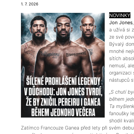
1. 7. 2026
NOVINKY
​Jon Jones
a užívá si
ze své pov
Bývalý dom
mnohé nejl
sítích abso
nemusí, ale
organizaci
nástupců s
​„S chutí b
během jedn
Ta myšlenka
fanoušky l
shodil kval
Zatímco Francouze Ganea před lety při svém debutu