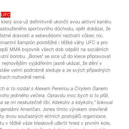
UFC
, který sice už definitivně ukončil svou aktivní kariéru
 zaslouženého sportovního důchodu, opět dokázal, že
ěstné dravosti a sebevědomí neztratil vůbec nic.
inantní šampión polotěžké i těžké váhy UFC a pro
epší MMA bojovník všech dob odpálil na sociálních
lutní bombu. „Bones“ se sice už do klece připravovat
 nejnovějším vyjádřením jasně ukázal, že dění v
 stále velmi podrobně sleduje a ze svých případných
trach rozhodně nemá.
ych si to rozdal s Alexem Pereirou a Cirylem Ganem
oho jediného večera. Opravdu moc bych si to přál.
 se mi neskutečně líbí. Kdekoliv a kdykoliv,“
šokoval
egendární Američan. Jones tímto výrokem otevřeně
ity dvou současných elitních postojářů organizace.
 v těžké váze bleskově uškrtil hned v prvním kole,