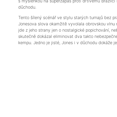
s myšlenkou na superzápas proti drtivému Brazilci 
důchodu.
​Tento šílený scénář ve stylu starých turnajů bez 
Jonesova slova okamžitě vyvolala obrovskou vlnu r
jde z jeho strany jen o nostalgické popichování, 
skutečně dokázal eliminovat dva takto nebezpečné
kempu. Jedno je jisté, Jones i v důchodu dokáže j