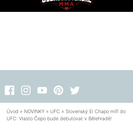
Úvod
»
NOVINKY
»
UFC
»
Slovenský El Chapo míří do
UFC: Vlasto Čepo bude debutovat v Bělehradě!