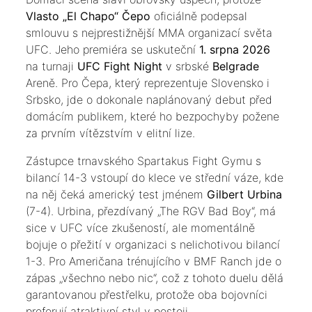
Vlasto „El Chapo“ Čepo
oficiálně podepsal
smlouvu s nejprestižnější MMA organizací světa
UFC. Jeho premiéra se uskuteční
1. srpna 2026
na turnaji
UFC Fight Night
v srbské
Belgrade
Areně. Pro Čepa, který reprezentuje Slovensko i
Srbsko, jde o dokonale naplánovaný debut před
domácím publikem, které ho bezpochyby požene
za prvním vítězstvím v elitní lize.
​Zástupce trnavského Spartakus Fight Gymu s
bilancí 14-3 vstoupí do klece ve střední váze, kde
na něj čeká americký test jménem
Gilbert Urbina
(7-4). Urbina, přezdívaný „The RGV Bad Boy“, má
sice v UFC více zkušeností, ale momentálně
bojuje o přežití v organizaci s nelichotivou bilancí
1-3. Pro Američana trénujícího v BMF Ranch jde o
zápas „všechno nebo nic“, což z tohoto duelu dělá
garantovanou přestřelku, protože oba bojovníci
preferují atraktivní styl v postoji.