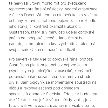
té nejvyšší úrovni mohlo mít pro švédského
reprezentanta fatální následky. Vedení organizace
v čele s Danou Whitem na nic nečekalo a v zájmu
ochrany zdraví samotného bojovníka se rozhodlo
jeho stávající kontrakt okamžitě ukončit.
Gustafsson, který si v minulosti udělal obrovské
jméno na evropské scéně a fanoušci si ho
pamatují z brutálních a krvavých bitev, tak musí
svůj americký sen na neurčito odložit.
​Pro severské MMA je to obrovská rána, protože
Gustafsson platil za jednoho z nejtvrdších a
psychicky nejodolnějších zápasníků, který měl
potenciál pořádně zamíchat kartami ve střední
divizi. Sám bojovník se momentálně soustředí na
léčbu a rekonvalescenci pod dohledem
specialistů doma ve Švédsku. Zda se v budoucnu
dokáže do klece ještě vůbec někdy vrátit, je v
tuto chvíli ve hvězdách, zdraví má však v tomto