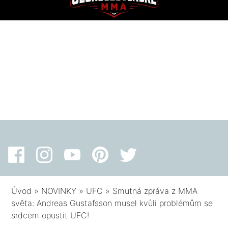
Úvod
»
NOVINKY
»
UFC
»
Smutná zpráva z MMA
světa: Andreas Gustafsson musel kvůli problémům se
srdcem opustit UFC!