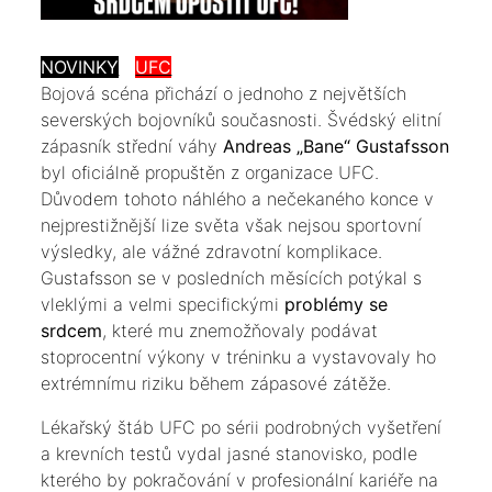
NOVINKY
UFC
​Bojová scéna přichází o jednoho z největších
severských bojovníků současnosti. Švédský elitní
zápasník střední váhy
Andreas „Bane“ Gustafsson
byl oficiálně propuštěn z organizace UFC.
Důvodem tohoto náhlého a nečekaného konce v
nejprestižnější lize světa však nejsou sportovní
výsledky, ale vážné zdravotní komplikace.
Gustafsson se v posledních měsících potýkal s
vleklými a velmi specifickými
problémy se
srdcem
, které mu znemožňovaly podávat
stoprocentní výkony v tréninku a vystavovaly ho
extrémnímu riziku během zápasové zátěže.
​Lékařský štáb UFC po sérii podrobných vyšetření
a krevních testů vydal jasné stanovisko, podle
kterého by pokračování v profesionální kariéře na