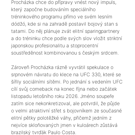
Procházka chce do přípravy vnést nový impuls,
který započne budováním speciálního
tréninkového programu přímo ve svém lesním
dódžó, kde si na zahradě postavil bojový stan s
tatami. Do něj plánuje zvát elitní sparingpartnery
a do tréninku chce podle svých slov vložit striktní
japonskou profesionalitu a stoprocentní
soustředěnost kombinovanou s českým srdcem.
​Zároveň Procházka rázně vyvrátil spekulace o
srpnovém návratu do klece na UFC 330, které se
šířily sociálními sítěmi. Po jednání s vedením UFC
cílí svůj comeback na konec října nebo začátek
listopadu letošního roku 2026. Jméno soupeře
zatím sice nekonkretizoval, ale potvrdil, že půjde
o velmi atraktivní střet s bojovníkem ze současné
elitní pětky polotěžké váhy, přičemž jedním z
nejvíce skloňovaných jmen v kuloárech zůstává
brazilský tvrďák Paulo Costa.​