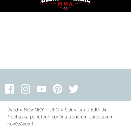
Úvod
»
NOVINKY
»
UFC
»
Šok v týmu BJP: Jiří
Procházka po letech končí s trenérem Jaroslavem
Hovězákem!