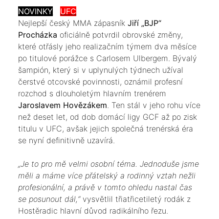
NOVINKY
UFC
​Nejlepší český MMA zápasník
Jiří „BJP“
Procházka
oficiálně potvrdil obrovské změny,
které otřásly jeho realizačním týmem dva měsíce
po titulové porážce s Carlosem Ulbergem. Bývalý
šampión, který si v uplynulých týdnech užíval
čerstvé otcovské povinnosti, oznámil profesní
rozchod s dlouholetým hlavním trenérem
Jaroslavem Hovězákem
. Ten stál v jeho rohu více
než deset let, od dob domácí ligy GCF až po zisk
titulu v UFC, avšak jejich společná trenérská éra
se nyní definitivně uzavírá.
​„Je to pro mě velmi osobní téma. Jednoduše jsme
měli a máme více přátelský a rodinný vztah nežli
profesionální, a právě v tomto ohledu nastal čas
se posunout dál,“
vysvětlil třiatřicetiletý rodák z
Hostěradic hlavní důvod radikálního řezu.