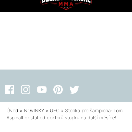
Úvod
»
NOVINKY
»
UFC
»
Stopka pro šampiona: Tom
Aspinall dostal od doktorů stopku na další měsíce!