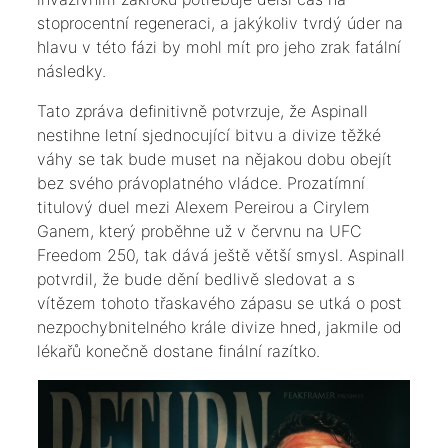
stoprocentní regeneraci, a jakýkoliv tvrdý úder na
hlavu v této fázi by mohl mít pro jeho zrak fatální
následky.
​Tato zpráva definitivně potvrzuje, že Aspinall
nestihne letní sjednocující bitvu a divize těžké
váhy se tak bude muset na nějakou dobu obejít
bez svého právoplatného vládce. Prozatímní
titulový duel mezi Alexem Pereirou a Cirylem
Ganem, který proběhne už v červnu na UFC
Freedom 250, tak dává ještě větší smysl. Aspinall
potvrdil, že bude dění bedlivě sledovat a s
vítězem tohoto třaskavého zápasu se utká o post
nezpochybnitelného krále divize hned, jakmile od
lékařů konečně dostane finální razítko.