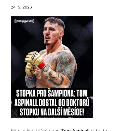
24. 5. 2026
​Britský král těžké váhy
Tom Aspinall
si bude