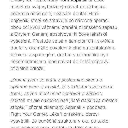
muset na svůj vytoužený návrat do oktagonu
počkat o něco déle, než sám doufal. Elitní
bojovník, který se zotavuje po náročné operaci
obou očí kvůli vážnému zranění z loňského zápasu
s Cirylem Ganem, absolvoval klíčové lékařské
vyšetření. Přestože se sám šampión cítil skvěle a
doufal v okamžité povolení k plnému kontaktnímu
tréninku a sparingům, doktoři v nemocnici byli
nekompromisní a jeho návrat do ostré přípravy
oficiálně odložili.
​„Zrovna jsem se vrátil z posledního skenu a
upřímně jsem si myslel, že už dostanu zelenou k
tomu, abych mohl hned spárovat a zápasit.
Doktoři mi ale nakonec dali ještě další dva měsíce
stopku,“
přiznal zklamaný Aspinall v podcastu
Fight Your Corner. Lékaři britskému obrovi
vysvětlili, že buněčná struktura v oku po takto
invazivním zákroku potřebuje delší čas na