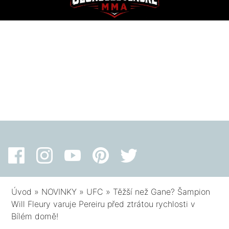
Úvod
»
NOVINKY
»
UFC
»
Těžší než Gane? Šampion
Will Fleury varuje Pereiru před ztrátou rychlosti v
Bílém domě!