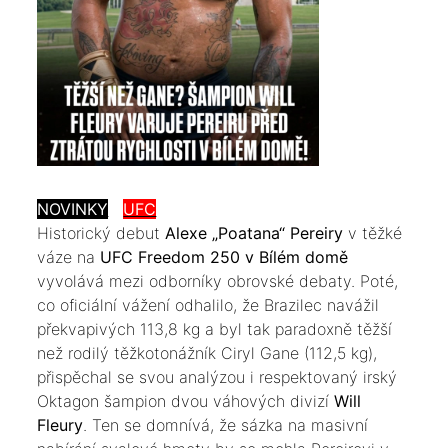
NOVINKY
UFC
​Historický debut
Alexe „Poatana“ Pereiry
v těžké
váze na
UFC Freedom 250 v Bílém domě
vyvolává mezi odborníky obrovské debaty. Poté,
co oficiální vážení odhalilo, že Brazilec navážil
překvapivých 113,8 kg a byl tak paradoxně těžší
než rodilý těžkotonážník Ciryl Gane (112,5 kg),
přispěchal se svou analýzou i respektovaný irský
Oktagon šampion dvou váhových divizí
Will
Fleury
. Ten se domnívá, že sázka na masivní