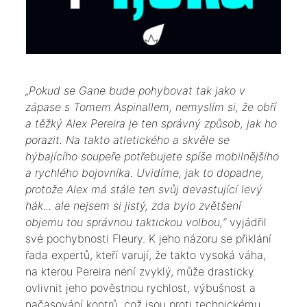
​„Pokud se Gane bude pohybovat tak jako v
zápase s Tomem Aspinallem, nemyslím si, že obří
a těžký Alex Pereira je ten správný způsob, jak ho
porazit. Na takto atletického a skvěle se
hýbajícího soupeře potřebujete spíše mobilnějšího
a rychlého bojovníka. Uvidíme, jak to dopadne,
protože Alex má stále ten svůj devastující levý
hák... ale nejsem si jistý, zda bylo zvětšení
objemu tou správnou taktickou volbou,“
vyjádřil
své pochybnosti Fleury. K jeho názoru se přiklání
řada expertů, kteří varují, že takto vysoká váha,
na kterou Pereira není zvyklý, může drasticky
ovlivnit jeho pověstnou rychlost, výbušnost a
načasování kontrů, což jsou proti technickému