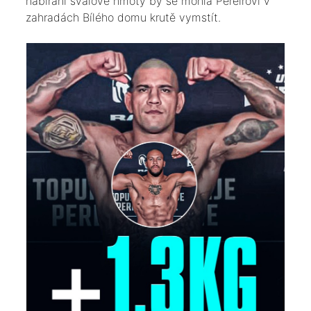
nabírání svalové hmoty by se mohla Pereirovi v
zahradách Bílého domu krutě vymstít.