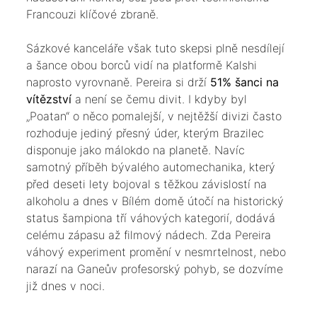
Francouzi klíčové zbraně.
​Sázkové kanceláře však tuto skepsi plně nesdílejí
a šance obou borců vidí na platformě Kalshi
naprosto vyrovnaně. Pereira si drží
51% šanci na
vítězství
a není se čemu divit. I kdyby byl
„Poatan“ o něco pomalejší, v nejtěžší divizi často
rozhoduje jediný přesný úder, kterým Brazilec
disponuje jako málokdo na planetě. Navíc
samotný příběh bývalého automechanika, který
před deseti lety bojoval s těžkou závislostí na
alkoholu a dnes v Bílém domě útočí na historický
status šampiona tří váhových kategorií, dodává
celému zápasu až filmový nádech. Zda Pereira
váhový experiment promění v nesmrtelnost, nebo
narazí na Ganeův profesorský pohyb, se dozvíme
již dnes v noci.