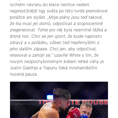
rychlém návratu do klece nechce vedení
nejprestižnější ligy světa po této tvrdé premiérové
porážce ani slyšet.
„Moje plány jsou teď takové,
že Ilia musí jet domů, odpočívat a stoprocentně
zregenerovat. Tohle pro něj byla nesmírně těžká a
drsná noc. Chci se jen ujistit, že bude naprosto
zdravý a v pořádku, vůbec teď nepřemýšlím o
jeho dalším zápase. Chci jen, aby odpočíval,
relaxoval a zahojil se,“
uzavřel White s tím, že
novým nezpochybnitelným králem lehké váhy je
Justin Gaethje a Topuriu čeká mnohaměsíční
nucená pauza.