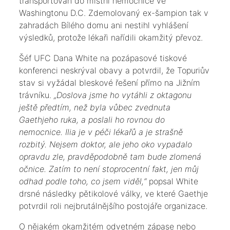
transportován do místní nemocnice ve
Washingtonu D.C. Zdemolovaný ex-šampion tak v
zahradách Bílého domu ani nestihl vyhlášení
výsledků, protože lékaři nařídili okamžitý převoz.
​Šéf UFC Dana White na pozápasové tiskové
konferenci neskrýval obavy a potvrdil, že Topuriův
stav si vyžádal bleskové řešení přímo na Jižním
trávníku.
„Doslova jsme ho vytáhli z oktagonu
ještě předtím, než byla vůbec zvednuta
Gaethjeho ruka, a poslali ho rovnou do
nemocnice. Ilia je v péči lékařů a je strašně
rozbitý. Nejsem doktor, ale jeho oko vypadalo
opravdu zle, pravděpodobně tam bude zlomená
očnice. Zatím to není stoprocentní fakt, jen můj
odhad podle toho, co jsem viděl,“
popsal White
drsné následky pětikolové války, ve které Gaethje
potvrdil roli nejbrutálnějšího postojáře organizace.
​O nějakém okamžitém odvetném zápase nebo