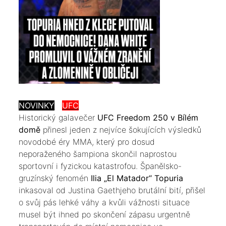
NOVINKY
UFC
​Historický galavečer
UFC Freedom 250 v Bílém
domě
přinesl jeden z nejvíce šokujících výsledků
novodobé éry MMA, který pro dosud
neporaženého šampiona skončil naprostou
sportovní i fyzickou katastrofou. Španělsko-
gruzínský fenomén
Ilia „El Matador“ Topuria
inkasoval od Justina Gaethjeho brutální bití, přišel
o svůj pás lehké váhy a kvůli vážnosti situace
musel být ihned po skončení zápasu urgentně