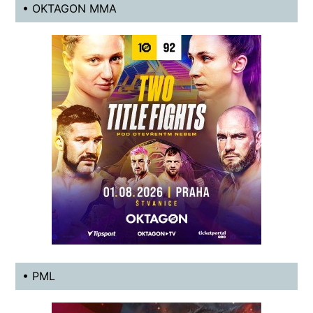
• OKTAGON MMA
• PML