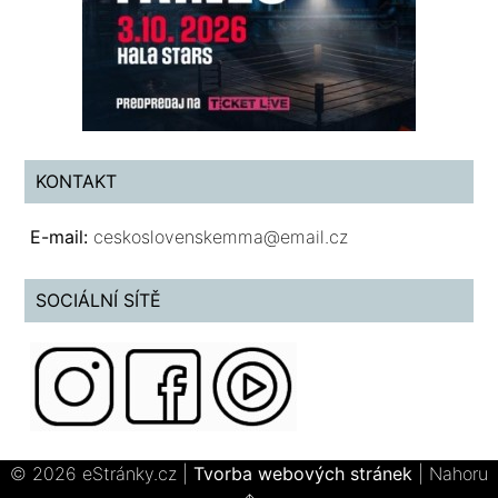
KONTAKT
E-mail:
ceskoslovenskemma@email.cz
SOCIÁLNÍ SÍTĚ
© 2026 eStránky.cz
|
Tvorba webových stránek
|
Nahoru