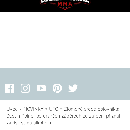
Úvod
»
NOVINKY
»
UFC
»
Zlomené srdce bojovníka:
Dustin Poirier po drsných záběrech ze zatčení přiznal
závislost na alkoholu