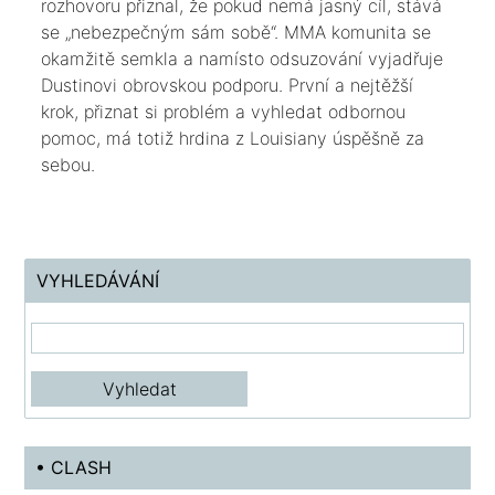
rozhovoru přiznal, že pokud nemá jasný cíl, stává
se „nebezpečným sám sobě“. MMA komunita se
okamžitě semkla a namísto odsuzování vyjadřuje
Dustinovi obrovskou podporu. První a nejtěžší
krok, přiznat si problém a vyhledat odbornou
pomoc, má totiž hrdina z Louisiany úspěšně za
sebou.
VYHLEDÁVÁNÍ
• CLASH