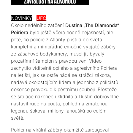
NOVINKY
UFC
​Okolo nedělního zatčení
Dustina „The Diamonda“
Poiriera
bylo ještě včera hodně nejasností, ale
poté, co policie z Atlanty pustila do světa
kompletní a mimořádně emočně vypjaté záběry
ze zásahové bodykamery, musel jít bývalý
prozatímní šampion s pravdou ven. Video
zachytilo viditelně opilého a agresivního Poiriera
na letišti, jak se ostře hádá se strážci zákona,
nadává okolostojícím lidem a jednoho z policistů
dokonce provokuje k pěstnímu souboji. Přestože
se situace nakonec uklidnila a Dustin dobrovolně
nastavil ruce na pouta, pohled na zmatenou
legendu šokoval miliony fanoušků po celém
světě.
​Poirier na virální záběry okamžitě zareagoval