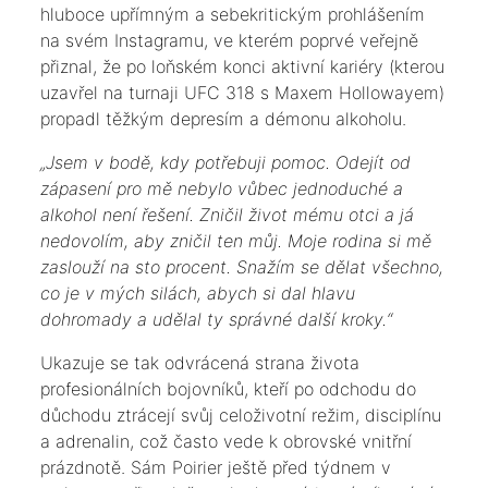
hluboce upřímným a sebekritickým prohlášením
na svém Instagramu, ve kterém poprvé veřejně
přiznal, že po loňském konci aktivní kariéry (kterou
uzavřel na turnaji UFC 318 s Maxem Hollowayem)
propadl těžkým depresím a démonu alkoholu.
​„Jsem v bodě, kdy potřebuji pomoc. Odejít od
zápasení pro mě nebylo vůbec jednoduché a
alkohol není řešení. Zničil život mému otci a já
nedovolím, aby zničil ten můj. Moje rodina si mě
zaslouží na sto procent. Snažím se dělat všechno,
co je v mých silách, abych si dal hlavu
dohromady a udělal ty správné další kroky.“
​Ukazuje se tak odvrácená strana života
profesionálních bojovníků, kteří po odchodu do
důchodu ztrácejí svůj celoživotní režim, disciplínu
a adrenalin, což často vede k obrovské vnitřní
prázdnotě. Sám Poirier ještě před týdnem v