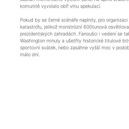
komunitě vyvolalo obří vlnu spekulací.
​Pokud by se černé scénáře naplnily, pro organizaci
katastrofu, jelikož monstrózní 600tunová osvětlova
prezidentských zahradách. Fanoušci i vedení se ta
Washington minuly a ušetřily historické titulové bi
sportovní svátek, nebo zasáhne vyšší moc v podobě
málo dní.