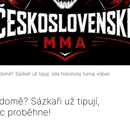
omě? Sázkaři už tipují, zda historický turnaj vůbec
domě? Sázkaři už tipují,
ec proběhne!