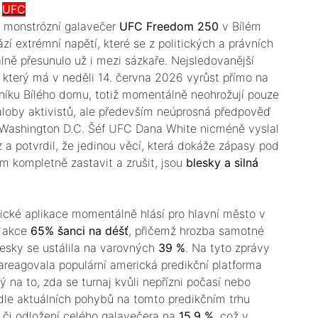
UFC
na monstrózní galavečer
UFC Freedom 250
v Bílém
í extrémní napětí, které se z politických a právních
álně přesunulo už i mezi sázkaře. Nejsledovanější
, který má v neděli 14. června 2026 vyrůst přímo na
vníku Bílého domu, totiž momentálně neohrožují pouze
žaloby aktivistů, ale především neúprosná předpověď
 Washington D.C. Šéf UFC Dana White nicméně vyslal
 a potvrdil, že jedinou věcí, která dokáže zápasy pod
m kompletně zastavit a zrušit, jsou
blesky a silná
gické aplikace momentálně hlásí pro hlavní město v
í akce
65% šanci na déšť
, přičemž hrozba samotné
lesky se ustálila na varovných
39 %
. Na tyto zprávy
areagovala populární americká predikční platforma
ý na to, zda se turnaj kvůli nepřízni počasí nebo
le aktuálních pohybů na tomto predikčním trhu
í či odložení celého galavečera na
15,9 %
, což v