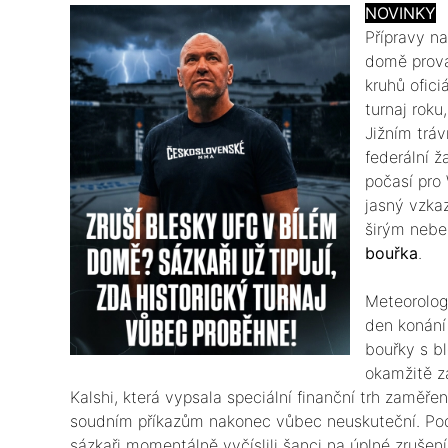
NOVINKY
​Přípravy 
domě prováz
kruhů ofici
turnaj roku
Jižním trá
federální 
počasí pro
jasný vzkaz
širým nebe
bouřka
.
​Meteorolo
den konán
bouřky s b
okamžitě z
Kalshi, která vypsala speciální finanční trh zaměřen
soudním příkazům nakonec vůbec neuskuteční. Pod
sázkaři momentálně vyčíslili šanci na úplné zrušen