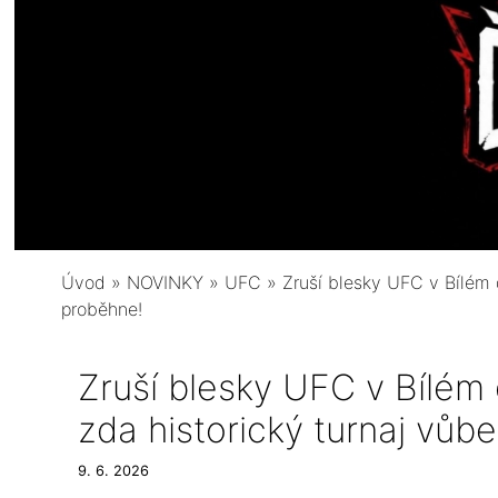
Úvod
»
NOVINKY
»
UFC
»
Zruší blesky UFC v Bílém d
proběhne!
Zruší blesky UFC v Bílém 
zda historický turnaj vůb
9. 6. 2026